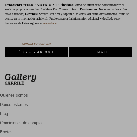
Responsable:
VERNICE ARGENTO, S.L.;
Finalidad:
envío de información sobre productos y
servicios propios al suscrito; Legitimación: Consentimiento;
Destinatarios:
No se comunicarán los
datos a terceros;
Derechos:
Acceder, rectificar y suprimir los datos, así como otros derechos, como se
explica en la información adicional. Puede consultar la información adicional y detallada sobre
Protección de Datos siguiendo
este enlace
Compra por teléfono
976 235 091
E-MAIL
Quienes somos
Dónde estamos
Blog
Condiciones de compra
Envíos