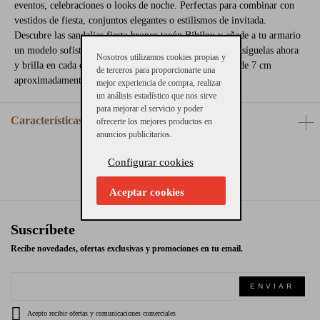
eventos, celebraciones o looks de noche. Perfectas para combinar con
vestidos de fiesta, conjuntos elegantes o estilismos de invitada.
Descubre las sandalias fiesta bronce tacón Bibilou y añade a tu armario
un modelo sofisticado, versátil y lleno de glamour. ¡Consíguelas ahora
Nosotros utilizamos cookies propias y
y brilla en cada ocasión especial! La altura del tacón es de 7 cm
de terceros para proporcionarte una
aproximadamente.
mejor experiencia de compra, realizar
un análisis estadístico que nos sirve
para mejorar el servicio y poder
Características
ofrecerte los mejores productos en
anuncios publicitarios.
Configurar cookies
Aceptar cookies
Suscríbete
Recibe novedades, ofertas exclusivas y promociones en tu email.
ENVIAR
Acepto recibir ofertas y comunicaciones comerciales