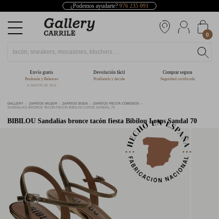
¿Podemos ayudarte?
976 235 091
0
Envío gratis
Devolución fácil
Comprar segura
Península y Baleares
Pruébatelo y decide
Seguridad certificada
A PARTIR DE 39 €
GALLERY
ZAPATOS MUJER
ZAPATOS BODA
ZAPATOS FIESTA CÓMODOS
SANDALIAS BRONCE TACÓN FIESTA BIBILOU LOTUS SANDAL 70
BIBILOU
Sandalias bronce tacón fiesta Bibilou Lotus Sandal 70