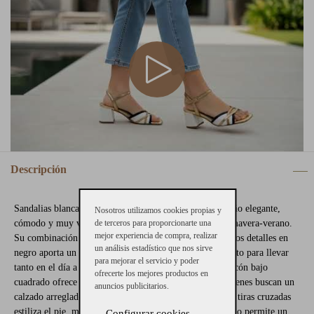
Descripción
Sandalias blancas y doradas tacón bajo Bibilou, un diseño elegante,
Nosotros utilizamos cookies propias y
de terceros para proporcionarte una
cómodo y muy versátil para completar tus looks de primavera-verano.
mejor experiencia de compra, realizar
Su combinación de blanco, dorado metalizado y pequeños detalles en
un análisis estadístico que nos sirve
negro aporta un contraste sofisticado y luminoso, perfecto para llevar
para mejorar el servicio y poder
tanto en el día a día como en ocasiones especiales. El tacón bajo
ofrecerte los mejores productos en
cuadrado ofrece estabilidad y comodidad, ideal para quienes buscan un
anuncios publicitarios.
calzado arreglado sin renunciar al confort. Su diseño de tiras cruzadas
estiliza el pie, mientras que el cierre con hebilla al tobillo permite un
Configurar cookies