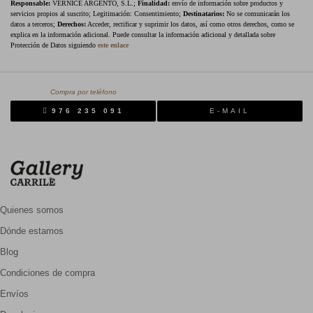
Responsable:
VERNICE ARGENTO, S.L.;
Finalidad:
envío de información sobre productos y
servicios propios al suscrito; Legitimación: Consentimiento;
Destinatarios:
No se comunicarán los
datos a terceros;
Derechos:
Acceder, rectificar y suprimir los datos, así como otros derechos, como se
explica en la información adicional. Puede consultar la información adicional y detallada sobre
Protección de Datos siguiendo
este enlace
Compra por teléfono
976 235 091
E-MAIL
Quienes somos
Dónde estamos
Blog
Condiciones de compra
Envíos