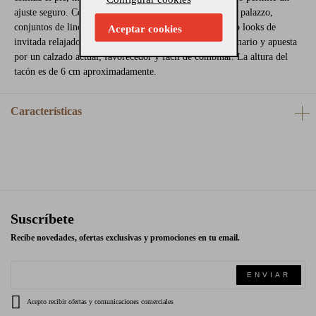
ajuste seguro. Combínalas con vestidos midi, pantalones palazzo,
conjuntos de lino, vaqueros blancos, trajes de chaqueta o looks de
Aceptar cookies
invitada relajados. Añade estas sandalias Bibilou a tu armario y apuesta
por un calzado actual, favorecedor y fácil de combinar. La altura del
tacón es de 6 cm aproximadamente.
Características
Suscríbete
Recibe novedades, ofertas exclusivas y promociones en tu email.
ENVIAR
Acepto recibir ofertas y comunicaciones comerciales