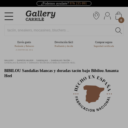
¿Podemos ayudarte?
976 235 091
0
Envío gratis
Devolución fácil
Comprar segura
Península y Baleares
Pruébatelo y decide
Seguridad certificada
A PARTIR DE 39 €
GALLERY
ZAPATOS MUJER
SANDALIAS
SANDALIAS TACÓN
SANDALIAS BLANCAS Y DORADAS TACÓN BAJO BIBILOU AMANTA HEEL
BIBILOU
Sandalias blancas y doradas tacón bajo Bibilou Amanta
Heel