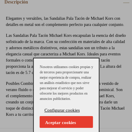
Descripción
Elegantes y versátiles, las Sandalias Pala Tacón de Michael Kors con
detalles en metal son el complemento perfecto para cualquier conjunto.
Las Sandalias Pala Tacón Michael Kors encapsulan la esencia del diseño
sofisticado de la marca. Con su confección en materiales de alta calidad
y adornos metálicos distintivos, estas sandalias son un tributo a la
elegancia casual que caracteriza a Michael Kors. Ideales para eventos
formales o como un toque chic para tus looks diarios, su tacón
proporciona la altura perfecta para un confort duradero. La altura del
Nosotros utilizamos cookies propias y
de terceros para proporcionarte una
tacón es de 5.7 cm aproximadamente.
mejor experiencia de compra, realizar
un análisis estadístico que nos sirve
Posibles Combinaciones:
Combina estas sandalias con un vestido de
para mejorar el servicio y poder
verano fluido o con tus jeans favoritos para un brunch dominical. Son
ofrecerte los mejores productos en
el complemento perfecto para una cartera de mano Michael Kors,
anuncios publicitarios.
creando un conjunto armónico y de alta moda. ¿Lista para darle un
toque de distinción a tu outfit? Añade las Sandalias Pala Tacón Michael
Configurar cookies
Kors a tu carrito y siente el glamour en cada paso.
Aceptar cookies