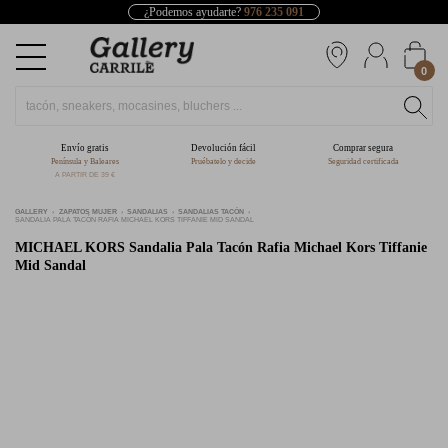
¿Podemos ayudarte?
976 235 091
0
Envío gratis
Devolución fácil
Comprar segura
Península y Baleares
Pruébatelo y decide
Seguridad certificada
A PARTIR DE 39 €
GALLERY
ZAPATOS MUJER
SANDALIAS
SANDALIAS TACÓN
SANDALIA PALA TACÓN RAFIA MICHAEL KORS TIFFANIE MID SANDAL
MICHAEL KORS
Sandalia Pala Tacón Rafia Michael Kors Tiffanie
Mid Sandal