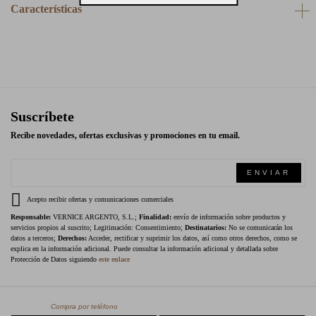
Características
Suscríbete
Recibe novedades, ofertas exclusivas y promociones en tu email.
ENVIAR
Acepto recibir ofertas y comunicaciones comerciales
Responsable:
VERNICE ARGENTO, S.L.;
Finalidad:
envío de información sobre productos y
servicios propios al suscrito; Legitimación: Consentimiento;
Destinatarios:
No se comunicarán los
datos a terceros;
Derechos:
Acceder, rectificar y suprimir los datos, así como otros derechos, como se
explica en la información adicional. Puede consultar la información adicional y detallada sobre
Protección de Datos siguiendo
este enlace
Compra por teléfono