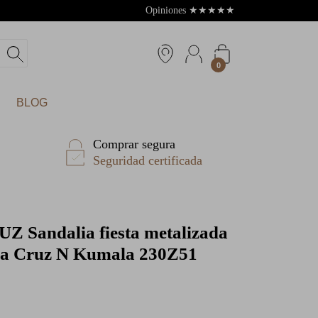
Opiniones
★
★
★
★
★
4.8
0
BLOG
Comprar segura
Seguridad certificada
RUZ
Sandalia fiesta metalizada
ola Cruz N Kumala 230Z51