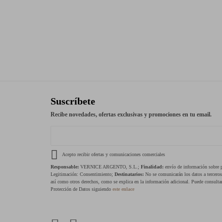
Suscríbete
Recibe novedades, ofertas exclusivas y promociones en tu email.
Acepto recibir ofertas y comunicaciones comerciales
Responsable:
VERNICE ARGENTO, S.L.;
Finalidad:
envío de información sobre pr
Legitimación: Consentimiento;
Destinatarios:
No se comunicarán los datos a tercero
así como otros derechos, como se explica en la información adicional. Puede consultar
Protección de Datos siguiendo
este enlace