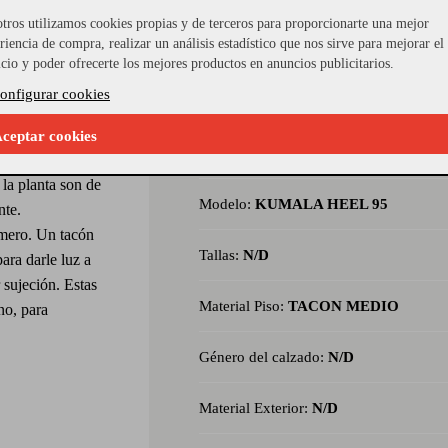
tros utilizamos cookies propias y de terceros para proporcionarte una mejor
riencia de compra, realizar un análisis estadístico que nos sirve para mejorar el
icio y poder ofrecerte los mejores productos en anuncios publicitarios.
onfigurar cookies
compañados de
icadas en piel
ceptar cookies
Referencia Seleccionada:
MOD-2844
pala y talón
 la planta son de
Modelo:
KUMALA HEEL 95
nte.
úmero. Un tacón
Tallas:
N/D
para darle luz a
 sujeción. Estas
Material Piso:
TACON MEDIO
no, para
Género del calzado:
N/D
Material Exterior:
N/D