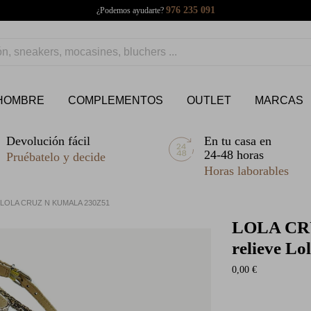
976 235 091
¿Podemos ayudarte?
HOMBRE
COMPLEMENTOS
OUTLET
MARCAS
Devolución fácil
En tu casa en
24-48 horas
Pruébatelo y decide
Horas laborables
 LOLA CRUZ N KUMALA 230Z51
LOLA C
relieve L
0,00 €