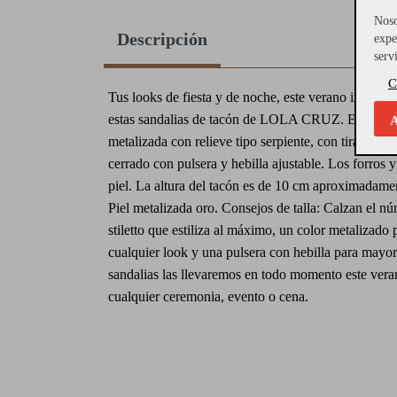
Noso
Descripción
expe
serv
C
Tus looks de fiesta y de noche, este verano irán a
estas sandalias de tacón de LOLA CRUZ. Están fabr
A
metalizada con relieve tipo serpiente, con tira en la 
cerrado con pulsera y hebilla ajustable. Los forros y
piel. La altura del tacón es de 10 cm aproximadame
Piel metalizada oro. Consejos de talla: Calzan el n
stiletto que estiliza al máximo, un color metalizado 
cualquier look y una pulsera con hebilla para mayor
sandalias las llevaremos en todo momento este vera
cualquier ceremonia, evento o cena.