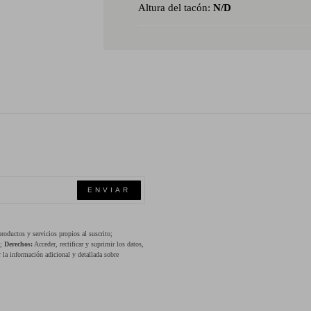
Altura del tacón:
N/D
ENVIAR
oductos y servicios propios al suscrito;
s;
Derechos:
Acceder, rectificar y suprimir los datos,
 la información adicional y detallada sobre