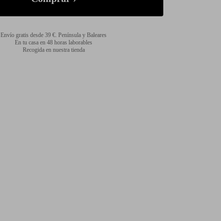
Envío gratis desde 39 €. Península y Baleares
En tu casa en 48 horas laborables
Recogida en nuestra tienda