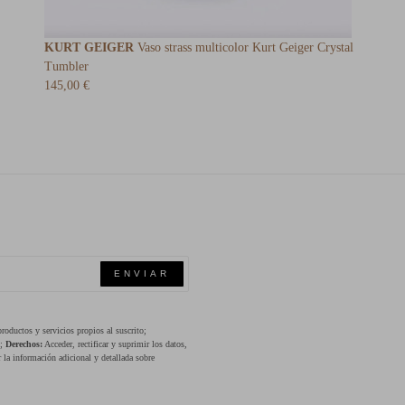
KURT GEIGER
Vaso strass multicolor Kurt Geiger Crystal
Tumbler
145,00 €
ENVIAR
oductos y servicios propios al suscrito;
s;
Derechos:
Acceder, rectificar y suprimir los datos,
 la información adicional y detallada sobre