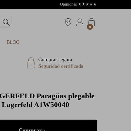
Opiniones
★
★
★
★
★
4.8
0
BLOG
Comprar segura
Seguridad certificada
AGERFELD
Paragüas plegable
 Lagerfeld A1W50040