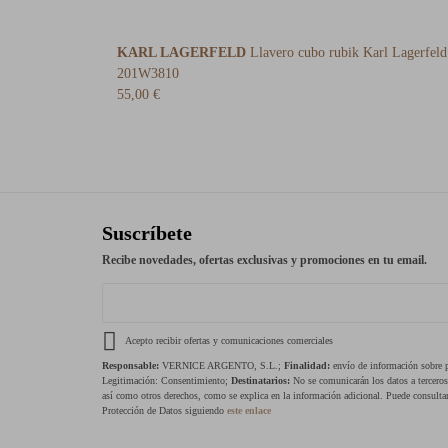
KARL LAGERFELD
Llavero cubo rubik Karl Lagerfeld
201W3810
55,00 €
Suscríbete
Recibe novedades, ofertas exclusivas y promociones en tu email.
Acepto recibir ofertas y comunicaciones comerciales
Responsable:
VERNICE ARGENTO, S.L.;
Finalidad:
envío de información sobre pr
Legitimación: Consentimiento;
Destinatarios:
No se comunicarán los datos a tercero
así como otros derechos, como se explica en la información adicional. Puede consultar
Protección de Datos siguiendo
este enlace