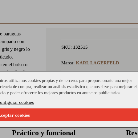
te paraguas
estampado con
SKU:
132515
 gris y negro lo
ticado.
Marca:
KARL LAGERFELD
o en el bolso o
 al estilo. Su
Colores:
MULTICOLOR
n durabilidad y
tros utilizamos cookies propias y de terceros para proporcionarte una mejor
riencia de compra, realizar un análisis estadístico que nos sirve para mejorar el
a y el
icio y poder ofrecerte los mejores productos en anuncios publicitarios.
n: 100% poliéster
onfigurar cookies
a 97y peso 380 gr
ceptar cookies
Práctico y funcional
Res