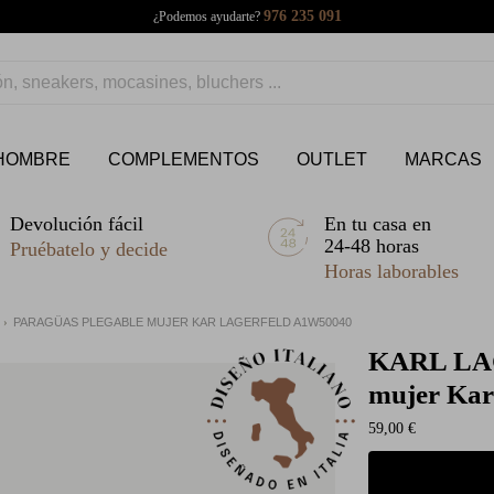
976 235 091
¿Podemos ayudarte?
HOMBRE
COMPLEMENTOS
OUTLET
MARCAS
Devolución fácil
En tu casa en
24-48 horas
Pruébatelo y decide
Horas laborables
S
PARAGÜAS PLEGABLE MUJER KAR LAGERFELD A1W50040
KARL L
mujer Kar
59,00 €