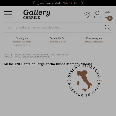
¿Podemos ayudarte?
976 235 091
0
Envío gratis
Devolución fácil
Comprar segura
Península y Baleares
Pruébatelo y decide
Seguridad certificada
A PARTIR DE 39 €
GALLERY
COMPLEMENTOS
COMPLEMENTOS-ACCESORIOS TEXTIL
PANTALÓN LARGO ANCHO FLUIDO MOMONI MARAJO
MOMONI
Pantalón largo ancho fluido Momoni Marajo