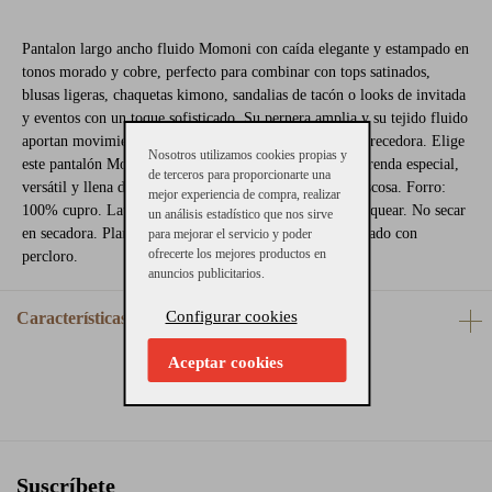
Pantalon largo ancho fluido Momoni con caída elegante y estampado en
tonos morado y cobre, perfecto para combinar con tops satinados,
blusas ligeras, chaquetas kimono, sandalias de tacón o looks de invitada
y eventos con un toque sofisticado. Su pernera amplia y su tejido fluido
aportan movimiento, comodidad y una silueta muy favorecedora. Elige
Nosotros utilizamos cookies propias y
este pantalón Momoni y añade ahora a tu armario una prenda especial,
de terceros para proporcionarte una
versátil y llena de personalidad. Composición: 100% viscosa. Forro:
mejor experiencia de compra, realizar
100% cupro. Lavado con agua a 30°c delicado. No blanquear. No secar
un análisis estadístico que nos sirve
en secadora. Planchar max a 110°. Lavado en seco delicado con
para mejorar el servicio y poder
ofrecerte los mejores productos en
percloro.
anuncios publicitarios.
Configurar cookies
Características
Aceptar cookies
Suscríbete