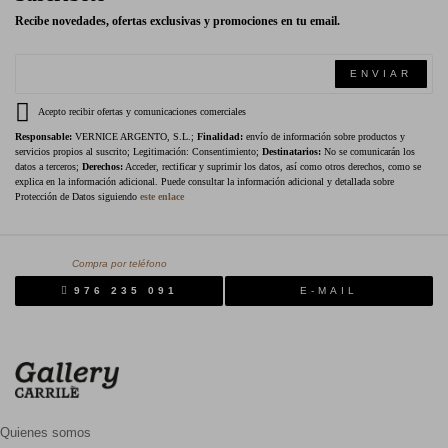
Recibe novedades, ofertas exclusivas y promociones en tu email.
ENVIAR
Acepto recibir ofertas y comunicaciones comerciales
Responsable:
VERNICE ARGENTO, S.L.;
Finalidad:
envío de información sobre productos y
servicios propios al suscrito; Legitimación: Consentimiento;
Destinatarios:
No se comunicarán los
datos a terceros;
Derechos:
Acceder, rectificar y suprimir los datos, así como otros derechos, como se
explica en la información adicional. Puede consultar la información adicional y detallada sobre
Protección de Datos siguiendo
este enlace
Compra por teléfono
976 235 091
E-MAIL
Quienes somos