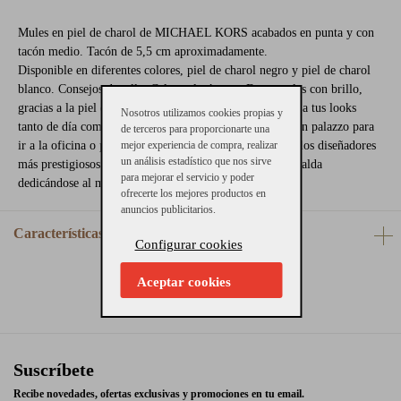
Mules en piel de charol de MICHAEL KORS acabados en punta y con
tacón medio. Tacón de 5,5 cm aproximadamente.
Disponible en diferentes colores, piel de charol negro y piel de charol
blanco. Consejos de talla: Calzan el número. Estos mules con brillo,
gracias a la piel de charol, le darán un toque sofisticado a tus looks
Nosotros utilizamos cookies propias y
tanto de día como de noche. Combínalos con un pantalón palazzo para
de terceros para proporcionarte una
ir a la oficina o para salir. MICHAEL KORS es uno de los diseñadores
mejor experiencia de compra, realizar
un análisis estadístico que nos sirve
más prestigiosos de EEUU, con más de 30 años a su espalda
para mejorar el servicio y poder
dedicándose al mundo del diseño y la moda.
ofrecerte los mejores productos en
anuncios publicitarios.
Características
Configurar cookies
Aceptar cookies
Suscríbete
Recibe novedades, ofertas exclusivas y promociones en tu email.