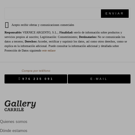
ENVIAR
Acepto recibir ofertas y comunicaciones comerciales
Responsable:
VERNICE ARGENTO, S.L.;
Finalidad:
envío de información sobre productos y
servicios propios al suscrito; Legitimación: Consentimiento;
Destinatarios:
No se comunicarán los
datos a terceros;
Derechos:
Acceder, rectificar y suprimir los datos, así como otros derechos, como se
explica en la información adicional. Puede consultar la información adicional y detallada sobre
Protección de Datos siguiendo
este enlace
Compra por teléfono
976 235 091
E-MAIL
Quienes somos
Dónde estamos