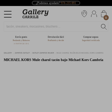
¿Podemos ayudarte?
976 235 091
0
Envío gratis
Devolución fácil
Comprar segura
Península y Baleares
Pruébatelo y decide
Seguridad certificada
A PARTIR DE 39 €
GALLERY
ZAPATOS OUTLET
OUTLET ZAPATOS MUJER
MULE CHAROL TACÓN BAJO MICHAEL KORS CAMBRIA
MICHAEL KORS
Mule charol tacón bajo Michael Kors Cambria