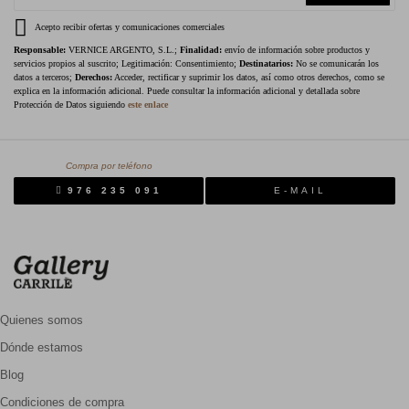
Acepto recibir ofertas y comunicaciones comerciales
Responsable:
VERNICE ARGENTO, S.L.;
Finalidad:
envío de información sobre productos y
servicios propios al suscrito; Legitimación: Consentimiento;
Destinatarios:
No se comunicarán los
datos a terceros;
Derechos:
Acceder, rectificar y suprimir los datos, así como otros derechos, como se
explica en la información adicional. Puede consultar la información adicional y detallada sobre
Protección de Datos siguiendo
este enlace
Compra por teléfono
976 235 091
E-MAIL
Quienes somos
Dónde estamos
Blog
Condiciones de compra