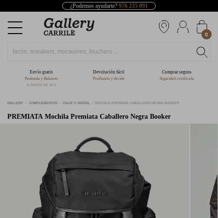
¿Podemos ayudarte?
976 235 091
0
Envío gratis
Devolución fácil
Comprar segura
Península y Baleares
Pruébatelo y decide
Seguridad certificada
A PARTIR DE 39 €
GALLERY
COMPLEMENTOS
VIAJE Y DIGITAL
MOCHILA PREMIATA CABALLERO NEGRA BOOKER
PREMIATA
Mochila Premiata Caballero Negra Booker