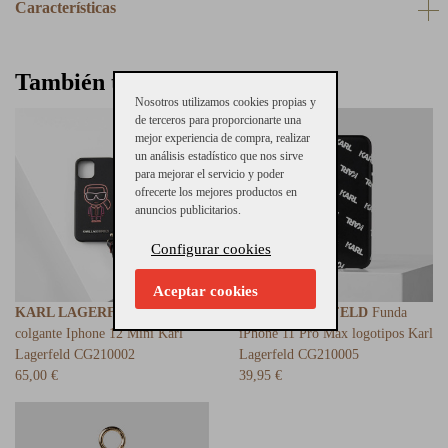
Características
También te puede interesar
Nosotros utilizamos cookies propias y
de terceros para proporcionarte una
mejor experiencia de compra, realizar
un análisis estadístico que nos sirve
para mejorar el servicio y poder
ofrecerte los mejores productos en
anuncios publicitarios.
Configurar cookies
Aceptar cookies
KARL LAGERFELD
Funda
KARL LAGERFELD
Funda
colgante Iphone 12 Mini Karl
iPhone 11 Pro Max logotipos Karl
Lagerfeld CG210002
Lagerfeld CG210005
65,00 €
39,95 €