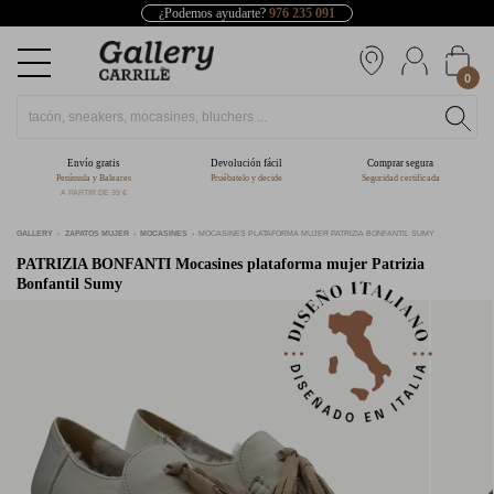
¿Podemos ayudarte?
976 235 091
0
Envío gratis
Devolución fácil
Comprar segura
Península y Baleares
Pruébatelo y decide
Seguridad certificada
A PARTIR DE 39 €
GALLERY
ZAPATOS MUJER
MOCASINES
MOCASINES PLATAFORMA MUJER PATRIZIA BONFANTIL SUMY
PATRIZIA BONFANTI
Mocasines plataforma mujer Patrizia
Bonfantil Sumy