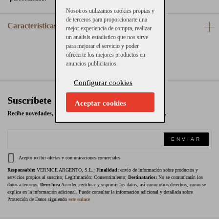
Nosotros utilizamos cookies propias y
de terceros para proporcionarte una
Características
mejor experiencia de compra, realizar
un análisis estadístico que nos sirve
para mejorar el servicio y poder
ofrecerte los mejores productos en
anuncios publicitarios.
Configurar cookies
Suscríbete
Aceptar cookies
Recibe novedades, ofertas exclusivas y promociones en tu email.
ENVIAR
Acepto recibir ofertas y comunicaciones comerciales
Responsable:
VERNICE ARGENTO, S.L.;
Finalidad:
envío de información sobre productos y
servicios propios al suscrito; Legitimación: Consentimiento;
Destinatarios:
No se comunicarán los
datos a terceros;
Derechos:
Acceder, rectificar y suprimir los datos, así como otros derechos, como se
explica en la información adicional. Puede consultar la información adicional y detallada sobre
Protección de Datos siguiendo
este enlace