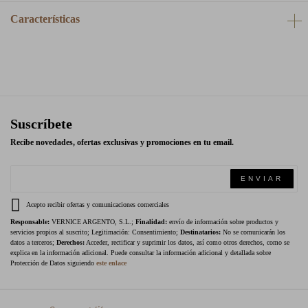
Características
Suscríbete
Recibe novedades, ofertas exclusivas y promociones en tu email.
ENVIAR
Acepto recibir ofertas y comunicaciones comerciales
Responsable:
VERNICE ARGENTO, S.L.;
Finalidad:
envío de información sobre productos y
servicios propios al suscrito; Legitimación: Consentimiento;
Destinatarios:
No se comunicarán los
datos a terceros;
Derechos:
Acceder, rectificar y suprimir los datos, así como otros derechos, como se
explica en la información adicional. Puede consultar la información adicional y detallada sobre
Protección de Datos siguiendo
este enlace