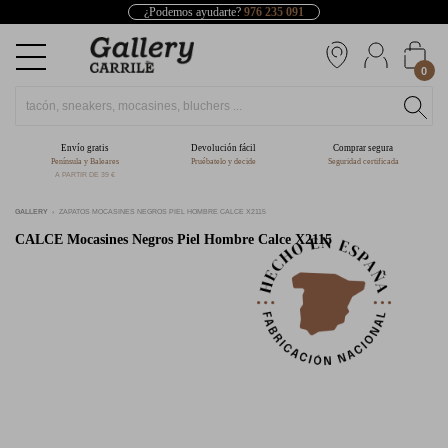
¿Podemos ayudarte?
976 235 091
0
Envío gratis
Devolución fácil
Comprar segura
Península y Baleares
Pruébatelo y decide
Seguridad certificada
A PARTIR DE 39 €
GALLERY
ZAPATOS MOCASINES NEGROS PIEL HOMBRE CALCE X2115
CALCE
Mocasines Negros Piel Hombre Calce X2115