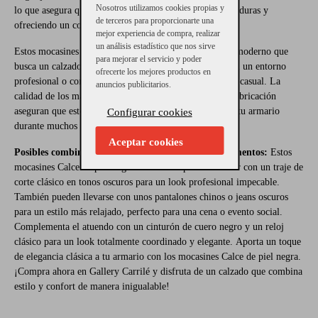
Nosotros utilizamos cookies propias y
lo que asegura que cada paso sea cómodo, evitando rozaduras y
de terceros para proporcionarte una
ofreciendo un confort superior durante todo el día.
mejor experiencia de compra, realizar
un análisis estadístico que nos sirve
Estos mocasines son la opción perfecta para el hombre moderno que
para mejorar el servicio y poder
busca un calzado versátil que pueda llevarse con traje en un entorno
ofrecerte los mejores productos en
profesional o con pantalones chinos en una ocasión más casual. La
anuncios publicitarios.
calidad de los materiales y la atención al detalle en su fabricación
aseguran que estos zapatos serán un elemento básico en tu armario
Configurar cookies
durante muchos años.
Aceptar cookies
Posibles combinaciones con otras prendas o complementos:
Estos
mocasines Calce en piel negra son ideales para combinar con un traje de
corte clásico en tonos oscuros para un look profesional impecable.
También pueden llevarse con unos pantalones chinos o jeans oscuros
para un estilo más relajado, perfecto para una cena o evento social.
Complementa el atuendo con un cinturón de cuero negro y un reloj
clásico para un look totalmente coordinado y elegante. Aporta un toque
de elegancia clásica a tu armario con los mocasines Calce de piel negra.
¡Compra ahora en Gallery Carrilé y disfruta de un calzado que combina
estilo y confort de manera inigualable!