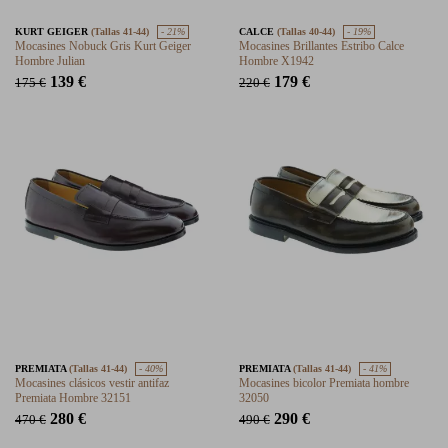
KURT GEIGER
(Tallas 41-44)
- 21%
CALCE
(Tallas 40-44)
- 19%
Mocasines Nobuck Gris Kurt Geiger
Mocasines Brillantes Estribo Calce
Hombre Julian
Hombre X1942
139 €
179 €
175 €
220 €
PREMIATA
(Tallas 41-44)
- 40%
PREMIATA
(Tallas 41-44)
- 41%
Mocasines clásicos vestir antifaz
Mocasines bicolor Premiata hombre
Premiata Hombre 32151
32050
280 €
290 €
470 €
490 €