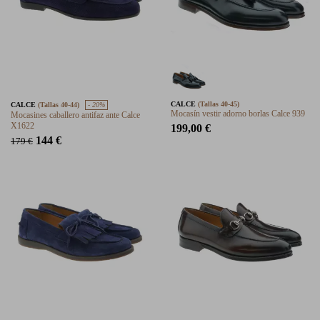
CALCE
(Tallas 40-45)
CALCE
(Tallas 40-44)
- 20%
Mocasín vestir adorno borlas Calce 939
Mocasines caballero antifaz ante Calce
X1622
199,00 €
144 €
179 €