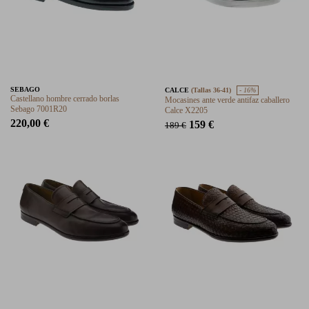
SEBAGO
CALCE
(Tallas 36-41)
- 16%
Castellano hombre cerrado borlas
Mocasines ante verde antifaz caballero
Sebago 7001R20
Calce X2205
220,00 €
159 €
189 €