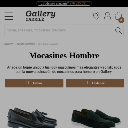
¿Podemos ayudarte?
976 235 091
0
GALLERY
ZAPATOS HOMBRE
MOCASINES HOMBRE
Mocasines Hombre
Añade un toque único a tus look masculinos más elegantes y sofisticados
con la nueva colección de mocasines para hombre en Gallery.
Filtrar
Ordenar