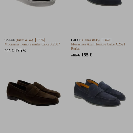
CALCE
(Tallas 40-45)
- 15%
CALCE
(Tallas 40-45)
- 16%
Mocasines hombre azules Calce X2507
Mocasines Azul Hombre Calce X2521
Borlas
175 €
205 €
155 €
185 €