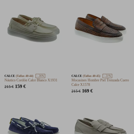
CALCE
(Tallas 40-44)
- 26%
CALCE
(Tallas 40-45)
- 21%
Náutico Cordón Calce Blanco X1931
Mocasines Hombre Piel Trenzada Cuero
Calce X1578
159 €
215 €
169 €
215 €