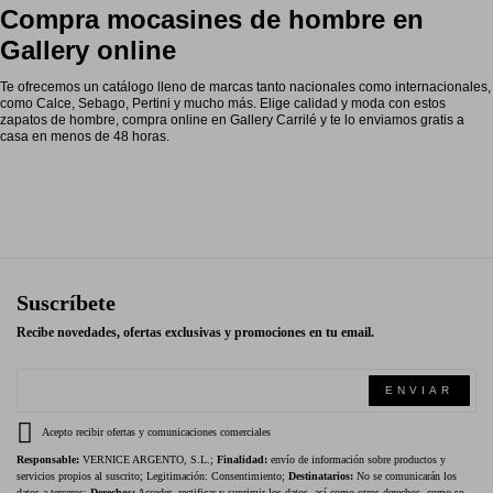
Compra mocasines de hombre en
Gallery online
Te ofrecemos un catálogo lleno de marcas tanto nacionales como internacionales,
como Calce, Sebago, Pertini y mucho más. Elige calidad y moda con estos
zapatos de hombre, compra online en Gallery Carrilé y te lo enviamos gratis a
casa en menos de 48 horas.
Suscríbete
Recibe novedades, ofertas exclusivas y promociones en tu email.
ENVIAR
Acepto recibir ofertas y comunicaciones comerciales
Responsable:
VERNICE ARGENTO, S.L.;
Finalidad:
envío de información sobre productos y
servicios propios al suscrito; Legitimación: Consentimiento;
Destinatarios:
No se comunicarán los
datos a terceros;
Derechos:
Acceder, rectificar y suprimir los datos, así como otros derechos, como se