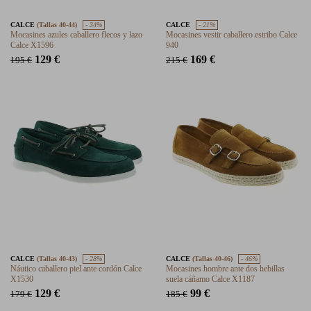
CALCE
(Tallas 40-44)
- 34%
CALCE
- 21%
Mocasines azules caballero flecos y lazo
Mocasines vestir caballero estribo Calce
Calce X1596
940
129 €
169 €
195 €
215 €
CALCE
(Tallas 40-43)
- 28%
CALCE
(Tallas 40-46)
- 46%
Náutico caballero piel ante cordón Calce
Mocasines hombre ante dos hebillas
X1530
suela cáñamo Calce X1187
129 €
99 €
179 €
185 €