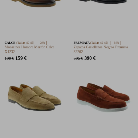
CALCE
(Tallas 40-45)
- 20%
PREMIATA
(Tallas 40-45)
- 34%
Mocasines Hombre Marrón Calce
Zapatos Castellanos Negros Premiata
X1232
32262
159 €
390 €
199 €
595 €