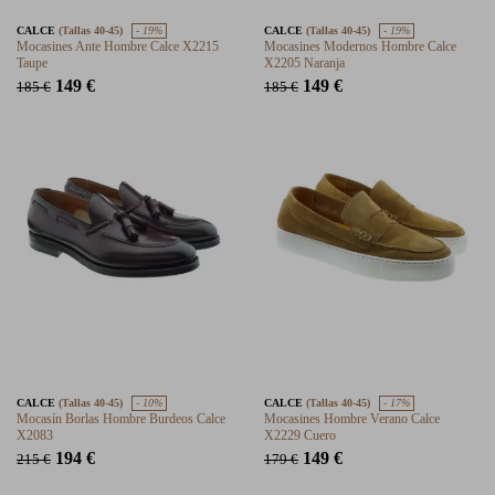
CALCE
(Tallas 40-45)
- 19%
CALCE
(Tallas 40-45)
- 19%
Mocasines Ante Hombre Calce X2215
Mocasines Modernos Hombre Calce
Taupe
X2205 Naranja
149 €
149 €
185 €
185 €
CALCE
(Tallas 40-45)
- 10%
CALCE
(Tallas 40-45)
- 17%
Mocasín Borlas Hombre Burdeos Calce
Mocasines Hombre Verano Calce
X2083
X2229 Cuero
194 €
149 €
215 €
179 €