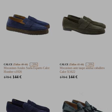
CALCE
(Tallas 40-44)
- 20%
CALCE
(Tallas 41-44)
- 20%
Mocasines Azules Suela Esparto Calce
Mocasines ante taupe antifaz caballero
Hombre x1926
Calce X1622
144 €
144 €
179 €
179 €