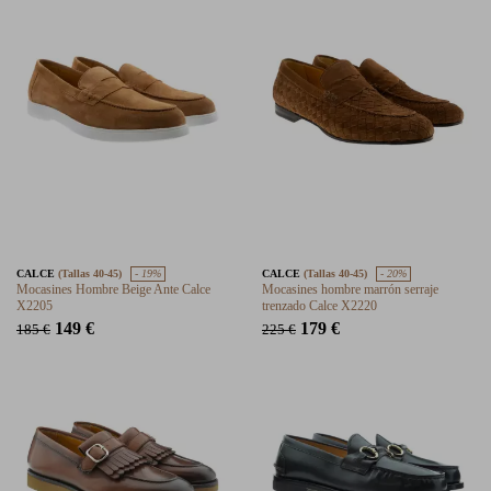
CALCE
(Tallas 40-45)
- 19%
CALCE
(Tallas 40-45)
- 20%
Mocasines Hombre Beige Ante Calce
Mocasines hombre marrón serraje
X2205
trenzado Calce X2220
149 €
179 €
185 €
225 €