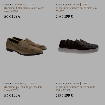
CALCE
(Tallas 36-41)
- 15%
CALCE
(Tallas 40-45)
- 17%
Mocasines Calce caballero piel cacao
Mocasines trenzados cuero piel Calce
vestir X2504
X1677
169 €
199 €
199 €
240 €
CALCE
(Tallas 36-41)
- 16%
CALCE
(Tallas 40-45)
- 15%
Mocasines piel ante taupe caballero
Mocasines trenzados cuero hombre
Calce X2520
Calce X2508
155 €
199 €
185 €
235 €