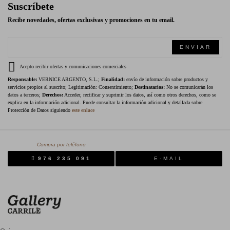
Suscríbete
Recibe novedades, ofertas exclusivas y promociones en tu email.
ENVIAR
Acepto recibir ofertas y comunicaciones comerciales
Responsable:
VERNICE ARGENTO, S.L.;
Finalidad:
envío de información sobre productos y
servicios propios al suscrito; Legitimación: Consentimiento;
Destinatarios:
No se comunicarán los
datos a terceros;
Derechos:
Acceder, rectificar y suprimir los datos, así como otros derechos, como se
explica en la información adicional. Puede consultar la información adicional y detallada sobre
Protección de Datos siguiendo
este enlace
Compra por teléfono
976 235 091
E-MAIL