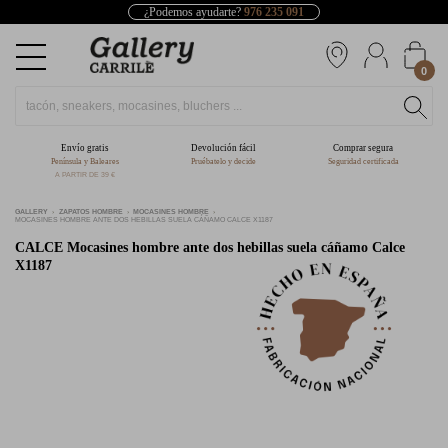
¿Podemos ayudarte?
976 235 091
0
Envío gratis
Devolución fácil
Comprar segura
Península y Baleares
Pruébatelo y decide
Seguridad certificada
A PARTIR DE 39 €
GALLERY
ZAPATOS HOMBRE
MOCASINES HOMBRE
MOCASINES HOMBRE ANTE DOS HEBILLAS SUELA CÁÑAMO CALCE X1187
CALCE
Mocasines hombre ante dos hebillas suela cáñamo Calce
X1187