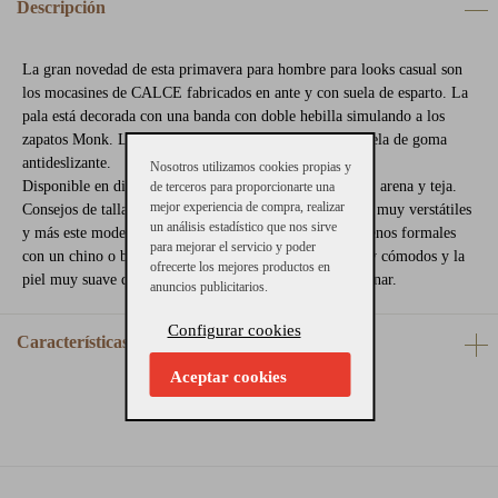
Descripción
La gran novedad de esta primavera para hombre para looks casual son
los mocasines de CALCE fabricados en ante y con suela de esparto. La
pala está decorada con una banda con doble hebilla simulando a los
zapatos Monk. Los forros y la planta son de piel y la suela de goma
antideslizante.
Nosotros utilizamos cookies propias y
Disponible en diferentes colores, piel de ante color azul, arena y teja.
de terceros para proporcionarte una
mejor experiencia de compra, realizar
Consejos de talla: Calzan el número. Los mocasines son muy verstátiles
un análisis estadístico que nos sirve
y más este modelo con la suela de esparto para looks menos formales
para mejorar el servicio y poder
con un chino o bermudas para llevar de diario. Son muy cómodos y la
ofrecerte los mejores productos en
piel muy suave que se adapta a los movimientos al caminar.
anuncios publicitarios.
Configurar cookies
Características
Aceptar cookies