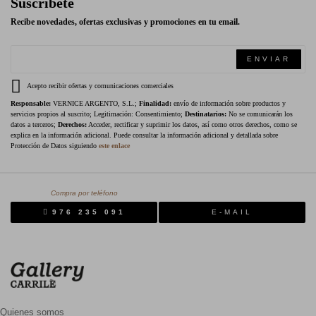
Suscríbete
Recibe novedades, ofertas exclusivas y promociones en tu email.
ENVIAR
Acepto recibir ofertas y comunicaciones comerciales
Responsable:
VERNICE ARGENTO, S.L.;
Finalidad:
envío de información sobre productos y
servicios propios al suscrito; Legitimación: Consentimiento;
Destinatarios:
No se comunicarán los
datos a terceros;
Derechos:
Acceder, rectificar y suprimir los datos, así como otros derechos, como se
explica en la información adicional. Puede consultar la información adicional y detallada sobre
Protección de Datos siguiendo
este enlace
Compra por teléfono
976 235 091
E-MAIL
Quienes somos