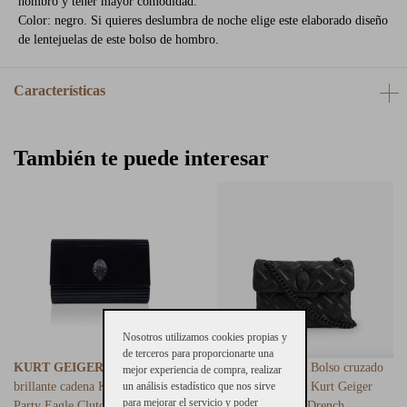
hombro y tener mayor comodidad.
Color: negro. Si quieres deslumbra de noche elige este elaborado diseño
de lentejuelas de este bolso de hombro.
Características
También te puede interesar
Nosotros utilizamos cookies propias y
de terceros para proporcionarte una
KURT GEIGER
Cartera fiesta
KURT GEIGER
Bolso cruzado
mejor experiencia de compra, realizar
brillante cadena Kurt Geiger
un análisis estadístico que nos sirve
cadena piel negro Kurt Geiger
para mejorar el servicio y poder
Party Eagle Clutch Drench Negro
Mini Kensington Drench