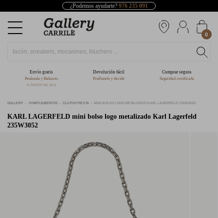
¿Podemos ayudarte?
976 235 091
0
Envío gratis
Devolución fácil
Comprar segura
Península y Baleares
Pruébatelo y decide
Seguridad certificada
A PARTIR DE 39 €
GALLERY
COMPLEMENTOS
CLUTCH FIESTA
MINI BOLSO LOGO METALIZADO KARL LAGERFELD 235W3052
KARL LAGERFELD
mini bolso logo metalizado Karl Lagerfeld
235W3052