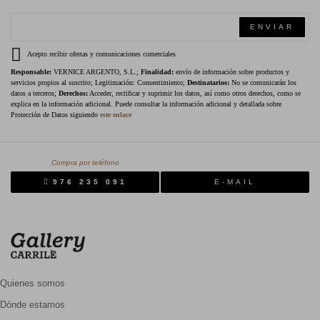
ENVIAR
Acepto recibir ofertas y comunicaciones comerciales
Responsable:
VERNICE ARGENTO, S.L.;
Finalidad:
envío de información sobre productos y
servicios propios al suscrito; Legitimación: Consentimiento;
Destinatarios:
No se comunicarán los
datos a terceros;
Derechos:
Acceder, rectificar y suprimir los datos, así como otros derechos, como se
explica en la información adicional. Puede consultar la información adicional y detallada sobre
Protección de Datos siguiendo
este enlace
Compra por teléfono
976 235 091
E-MAIL
Quienes somos
Dónde estamos