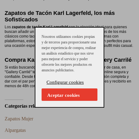
Zapatos de Tacón Karl Lagerfeld, los más
Sofisticados
Los
zapatos de tacón Karl Lagerfeld
son la elección ideal para quienes
buscan añadir un toque de elegancia a su look. Con diseños de los más
clásicos como tacones de aguja hasta opciones más modernas con
Nosotros utilizamos cookies propias
plataformas, estos zapatos están hechos para destacar. Son perfectos para
y de terceros para proporcionarte una
una ocasión especial, o para darle un giro sofisticado a un outfit más casual.
mejor experiencia de compra, realizar
un análisis estadístico que nos sirve
para mejorar el servicio y poder
Compra Karl Lagerfeld Online en Gallery Carrilé
ofrecerte los mejores productos en
Si estás buscando comprar
zapatos Karl Lagerfeld
sin salir de casa, en
anuncios publicitarios.
"Gallery Carrilé" te ofrecemos una experiencia de compra online segura y
confiable. Desde tu casa, puedes encontrar nuestra colección completa y
dar con el par perfecto que se ajuste a tu estilo y necesidades y recibirlo en
Configurar cookies
menos de 48h con envió gratis.
Aceptar cookies
Categorías relacionadas
Zapatos Mujer
Alpargatas