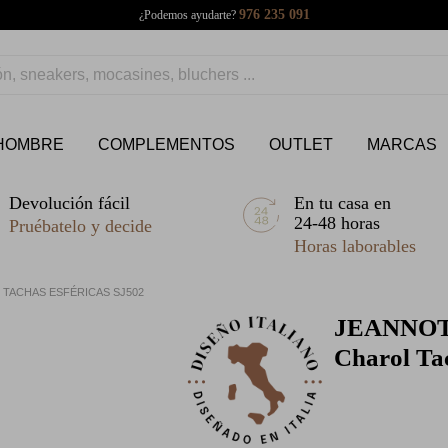
976 235 091
¿Podemos ayudarte?
HOMBRE
COMPLEMENTOS
OUTLET
MARCAS
Devolución fácil
En tu casa en
24-48 horas
Pruébatelo y decide
Horas laborables
TACHAS ESFÉRICAS SJ502
JEANNO
Charol Ta