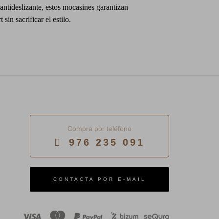
ntideslizante, estos mocasines garantizan
t sin sacrificar el estilo.
Compra por teléfono
976 235 091
E-MAIL