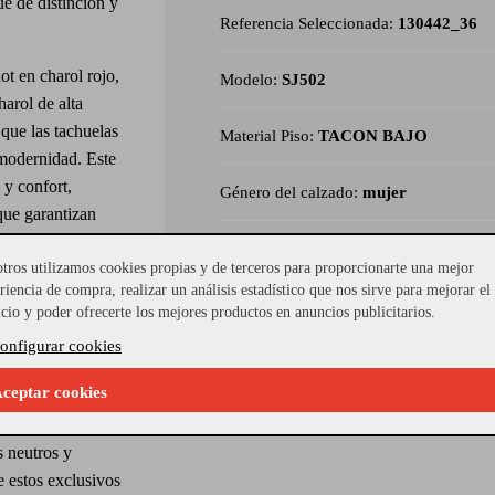
ue de distinción y
Referencia Seleccionada:
130442_36
t en charol rojo,
Modelo:
SJ502
arol de alta
 que las tachuelas
Material Piso:
TACON BAJO
 modernidad. Este
 y confort,
Género del calzado:
mujer
 que garantizan
r ocasión, estos
Material Interior:
piel
 ambientes
tros utilizamos cookies propias y de terceros para proporcionarte una mejor
riencia de compra, realizar un análisis estadístico que nos sirve para mejorar el
icio y poder ofrecerte los mejores productos en anuncios publicitarios.
os con una falda
onfigurar cookies
sticado y a la
ceptar cookies
dos y un jersey
ecial:
 neutros y
 estos exclusivos