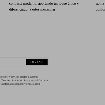
contraste moderno, aportando un toque único y
goma a
diferenciador a estos mocasines.
confor
ENVIAR
oductos y servicios propios al suscrito;
s;
Derechos:
Acceder, rectificar y suprimir los datos,
 la información adicional y detallada sobre