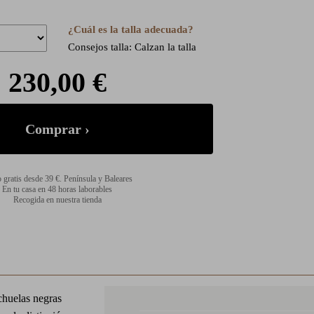
¿Cuál es la talla adecuada?
Consejos talla: Calzan la talla
230,00 €
 gratis desde 39 €. Península y Baleares
En tu casa en 48 horas laborables
Recogida en nuestra tienda
chuelas negras