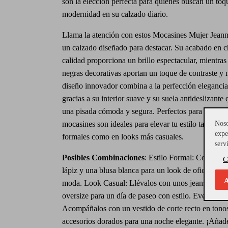
son la elección perfecta para quienes buscan un toq
modernidad en su calzado diario.
Llama la atención con estos Mocasines Mujer Jeanno
un calzado diseñado para destacar. Su acabado en ch
calidad proporciona un brillo espectacular, mientras
negras decorativas aportan un toque de contraste y
diseño innovador combina a la perfección elegancia
gracias a su interior suave y su suela antideslizante
una pisada cómoda y segura. Perfectos para cualquie
mocasines son ideales para elevar tu estilo tanto en
Noso
expe
formales como en looks más casuales.
serv
Posibles Combinaciones
: Estilo Formal: Combínal
C
lápiz y una blusa blanca para un look de oficina sofi
A
moda. Look Casual: Llévalos con unos jeans ajusta
oversize para un día de paseo con estilo. Evento Esp
Acompáñalos con un vestido de corte recto en tonos
accesorios dorados para una noche elegante. ¡Añade