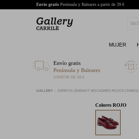
Envio gratis
Península y Baleares a partir de 39 €
MUJER
Envío gratis
Península y Baleares
A PARTIR DE 39 €
GALLERY
ZAPATOS JEANNOT MOCASINES ROJOS CHAROL 
Colores
ROJO