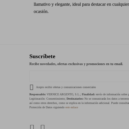
llamativo y elegante, ideal para destacar en cualquier
ocasión.
Suscríbete
Recibe novedades, ofertas exclusivas y promociones en tu email.
Acepto recibir ofertas y comunicaciones comerciales
Responsable:
VERNICE ARGENTO, S.L.;
Finalidad:
envío de información sobre pr
Legitimación: Consentimiento;
Destinatarios:
No se comunicarán los datos a tercero
así como otros derechos, como se explica en la información adicional. Puede consultar
Protección de Datos siguiendo
este enlace