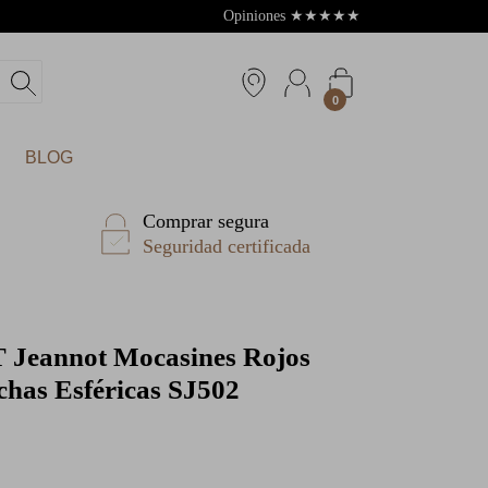
Opiniones
★
★
★
★
★
4.8
0
BLOG
Comprar segura
Seguridad certificada
T
Jeannot Mocasines Rojos
chas Esféricas SJ502