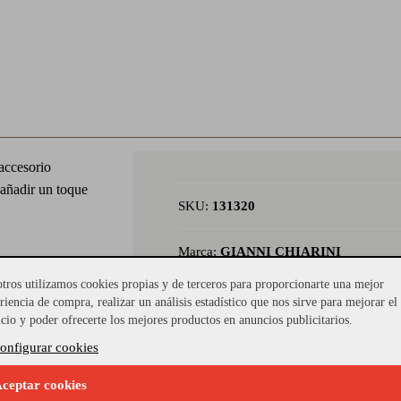
accesorio
 añadir un toque
SKU:
131320
Marca:
GIANNI CHIARINI
as amantes de los
tros utilizamos cookies propias y de terceros para proporcionarte una mejor
ad, su acabado
Colores:
AGUA-MARINA
riencia de compra, realizar un análisis estadístico que nos sirve para mejorar el
sorio
icio y poder ofrecerte los mejores productos en anuncios publicitarios.
o para llevar
onfigurar cookies
e permite
 solo por su
ceptar cookies