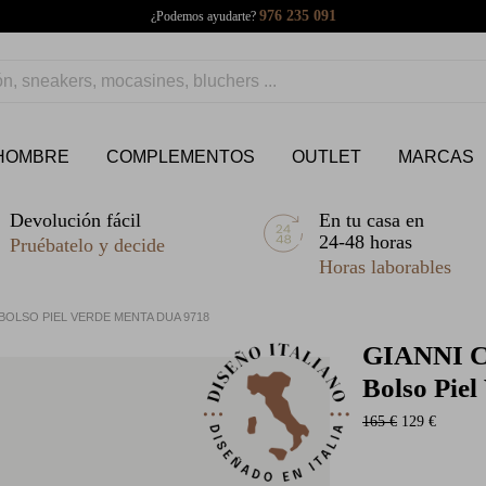
976 235 091
¿Podemos ayudarte?
HOMBRE
COMPLEMENTOS
OUTLET
MARCAS
Devolución fácil
En tu casa en
24-48 horas
Pruébatelo y decide
Horas laborables
 BOLSO PIEL VERDE MENTA DUA 9718
GIANNI 
Bolso Pie
165 €
129 €