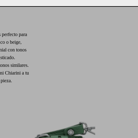
 toque de frescura
s perfecto para
co o beige,
ial con tonos
sticado.
onos similares.
i Chiarini a tu
 pieza.