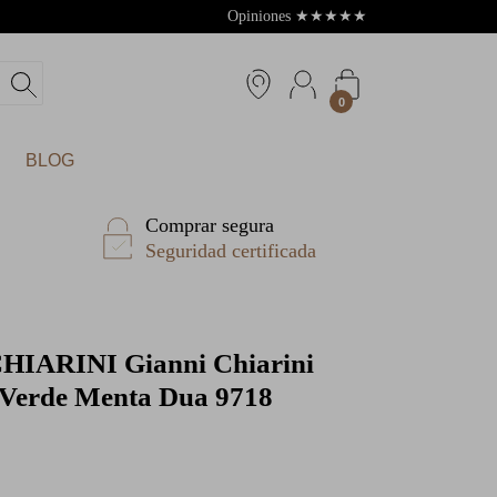
Opiniones
★
★
★
★
★
4.8
0
BLOG
Comprar segura
Seguridad certificada
CHIARINI
Gianni Chiarini
l Verde Menta Dua 9718