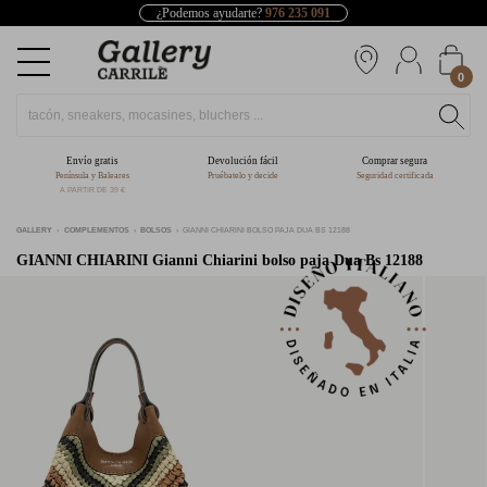
¿Podemos ayudarte?
976 235 091
0
Envío gratis
Devolución fácil
Comprar segura
Península y Baleares
Pruébatelo y decide
Seguridad certificada
A PARTIR DE 39 €
GALLERY
COMPLEMENTOS
BOLSOS
GIANNI CHIARINI BOLSO PAJA DUA BS 12188
GIANNI CHIARINI
Gianni Chiarini bolso paja Dua Bs 12188