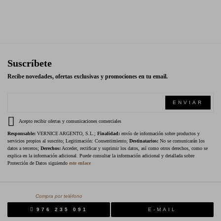
Suscríbete
Recibe novedades, ofertas exclusivas y promociones en tu email.
ENVIAR
Acepto recibir ofertas y comunicaciones comerciales
Responsable:
VERNICE ARGENTO, S.L.;
Finalidad:
envío de información sobre productos y
servicios propios al suscrito; Legitimación: Consentimiento;
Destinatarios:
No se comunicarán los
datos a terceros;
Derechos:
Acceder, rectificar y suprimir los datos, así como otros derechos, como se
explica en la información adicional. Puede consultar la información adicional y detallada sobre
Protección de Datos siguiendo
este enlace
Compra por teléfono
976 235 091
E-MAIL