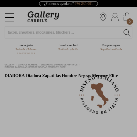
¿Podemos ayudarte?
976 235 091
0
Envío gratis
Devolución fácil
Comprar segura
Península y Baleares
Pruébatelo y decide
Seguridad certificada
A PARTIR DE 39 €
GALLERY
ZAPATOS HOMBRE
SNEAKERS-ZAPATOS DEPORTIVOS
DIADORA ZAPATILLAS HOMBRE NEGRAS MERCURY ELITE
DIADORA
Diadora Zapatillas Hombre Negras Mercury Elite