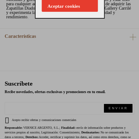
para cualquier actividad. ¡No dejes pasar la oportunidad de adquirir las
Aceptar cookies
Zapatillas Diadora Hombre en negro! Compra ahora en Gallery Carrilé
y experimenta la perfecta combinación de estilo, comodidad y
rendimiento.
Características
Suscríbete
Recibe novedades, ofertas exclusivas y promociones en tu email.
ENVIAR
Acepto recibir ofertas y comunicaciones comerciales
Responsable:
VERNICE ARGENTO, S.L.;
Finalidad:
envío de información sobre productos y
servicios propios al suscrito; Legitimación: Consentimiento;
Destinatarios:
No se comunicarán los
datos a terceros;
Derechos:
Acceder, rectificar y suprimir los datos, así como otros derechos, como se