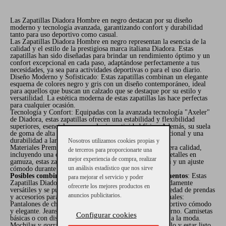
Las Zapatillas Diadora Hombre en negro destacan por su diseño
moderno y tecnología avanzada, garantizando confort y durabilidad
tanto para uso deportivo como casual.
Las Zapatillas Diadora Hombre en negro representan la esencia de la
calidad y el estilo de la prestigiosa marca italiana Diadora. Estas
zapatillas han sido diseñadas para brindar un rendimiento óptimo y un
confort excepcional en cada paso, adaptándose perfectamente a tus
necesidades, ya sea para actividades deportivas o para el uso diario.
Diseño Moderno y Sofisticado: Estas zapatillas combinan un elegante
esquema de colores negro y gris con un diseño contemporáneo, ideal
para aquellos que buscan un calzado que se destaque por su estilo y
versatilidad. La estética moderna de estas zapatillas las hace perfectas
para cualquier ocasión.
Tecnología y Confort: Equipadas con la avanzada tecnología "Axeler"
de Diadora, estas zapatillas ofrecen una estabilidad y flexibilidad
superiores, esenciales para cualquier actividad física. Además, su suela
de goma de alta calidad proporciona una tracción excepcional y una
durabilidad a largo plazo.
Nosotros utilizamos cookies propias y
Materiales Premium: Fabricadas con materiales de primera calidad,
de terceros para proporcionarte una
incluyendo una combinación de tejidos transpirables y detalles en
mejor experiencia de compra, realizar
gamuza, estas zapatillas aseguran una ventilación óptima y un ajuste
un análisis estadístico que nos sirve
cómodo durante todo el día.
Posibles combinaciones con otras prendas o complementos
: Estas
para mejorar el servicio y poder
Zapatillas Diadora Hombre en negro y gris son extremadamente
ofrecerte los mejores productos en
versátiles y se pueden combinar fácilmente con una variedad de prendas
anuncios publicitarios.
y accesorios para crear looks tanto deportivos como casuales:
Pantalones de chándal negros o grises: Para un look deportivo cómodo
y elegante. Jeans ajustados: Para un estilo casual y moderno. Camisetas
Configurar cookies
básicas o con diseños: Para mantener un look relajado y a la moda.
Mochilas y gorras deportivas: Para complementar tu estilo y estar listo