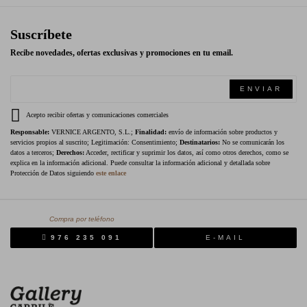
Suscríbete
Recibe novedades, ofertas exclusivas y promociones en tu email.
ENVIAR
Acepto recibir ofertas y comunicaciones comerciales
Responsable:
VERNICE ARGENTO, S.L.;
Finalidad:
envío de información sobre productos y
servicios propios al suscrito; Legitimación: Consentimiento;
Destinatarios:
No se comunicarán los
datos a terceros;
Derechos:
Acceder, rectificar y suprimir los datos, así como otros derechos, como se
explica en la información adicional. Puede consultar la información adicional y detallada sobre
Protección de Datos siguiendo
este enlace
Compra por teléfono
976 235 091
E-MAIL