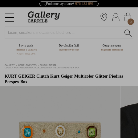
¿Podemos ayudarte?
976 235 091
0
Envío gratis
Devolución fácil
Comprar segura
Península y Baleares
Pruébatelo y decide
Seguridad certificada
A PARTIR DE 39 €
GALLERY
COMPLEMENTOS
CLUTCH FIESTA
CLUTCH KURT GEIGER MULTICOLOR GLITTER PIEDRAS PERSPEX BOX
KURT GEIGER
Clutch Kurt Geiger Multicolor Glitter Piedras
Perspex Box