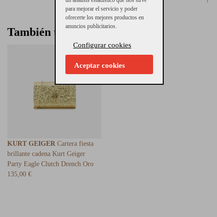
un análisis estadístico que nos sirve
para mejorar el servicio y poder
ofrecerte los mejores productos en
anuncios publicitarios.
También te puede interesar
Configurar cookies
Aceptar cookies
KURT GEIGER
Cartera fiesta
brillante cadena Kurt Geiger
Party Eagle Clutch Drench Oro
135,00 €