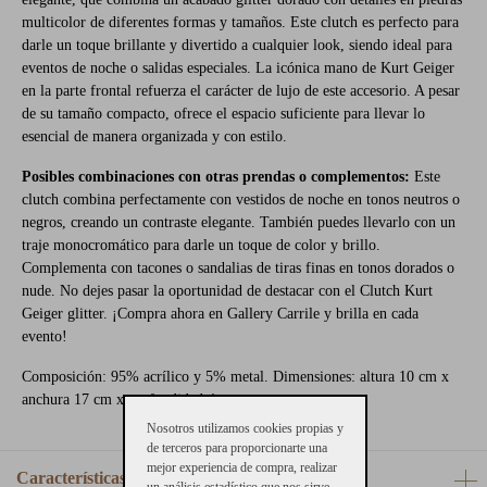
multicolor de diferentes formas y tamaños. Este clutch es perfecto para
darle un toque brillante y divertido a cualquier look, siendo ideal para
eventos de noche o salidas especiales. La icónica mano de Kurt Geiger
en la parte frontal refuerza el carácter de lujo de este accesorio. A pesar
de su tamaño compacto, ofrece el espacio suficiente para llevar lo
esencial de manera organizada y con estilo.
Posibles combinaciones con otras prendas o complementos:
Este
clutch combina perfectamente con vestidos de noche en tonos neutros o
negros, creando un contraste elegante. También puedes llevarlo con un
traje monocromático para darle un toque de color y brillo.
Complementa con tacones o sandalias de tiras finas en tonos dorados o
nude. No dejes pasar la oportunidad de destacar con el Clutch Kurt
Geiger glitter. ¡Compra ahora en Gallery Carrile y brilla en cada
evento!
Composición: 95% acrílico y 5% metal. Dimensiones: altura 10 cm x
anchura 17 cm x profundidad 4 cm
Nosotros utilizamos cookies propias y
de terceros para proporcionarte una
mejor experiencia de compra, realizar
Características