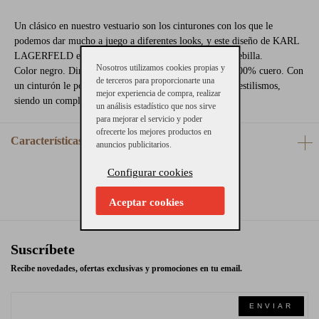
Un clásico en nuestro vestuario son los cinturones con los que le
podemos dar mucho a juego a diferentes looks, y este diseño de KARL
LAGERFELD en piel, lleva el logo de la marca en la hebilla.
Nosotros utilizamos cookies propias y
Color negro. Dimensiones: altura 2 cm. Compisición: 100% cuero. Con
de terceros para proporcionarte una
un cinturón le podemos dar un aire muy diferente a los estilismos,
mejor experiencia de compra, realizar
siendo un complemento que no debería faltar nunca.
un análisis estadístico que nos sirve
para mejorar el servicio y poder
ofrecerte los mejores productos en
Características
anuncios publicitarios.
Configurar cookies
Aceptar cookies
Suscríbete
Recibe novedades, ofertas exclusivas y promociones en tu email.
ENVIAR