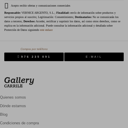
Acepto recibir ofertas y comunicaciones comerciales
Responsable:
VERNICE ARGENTO, S.L.;
Finalidad:
envío de información sobre productos y
servicios propios al suscrito; Legitimación: Consentimiento;
Destinatarios:
No se comunicarán los
datos a terceros;
Derechos:
Acceder, rectificar y suprimir los datos, así como otros derechos, como se
explica en la información adicional. Puede consultar la información adicional y detallada sobre
Protección de Datos siguiendo
este enlace
Compra por teléfono
976 235 091
E-MAIL
Quienes somos
Dónde estamos
Blog
Condiciones de compra