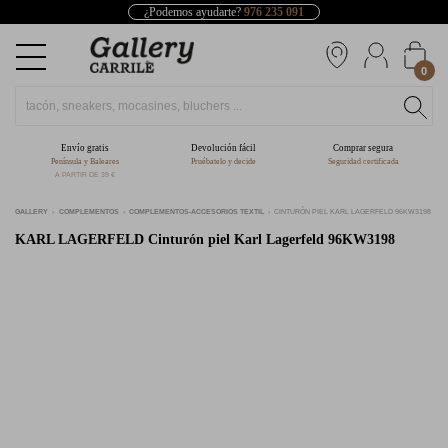
¿Podemos ayudarte?
976 235 091
0
Envío gratis
Devolución fácil
Comprar segura
Península y Baleares
Pruébatelo y decide
Seguridad certificada
A PARTIR DE 39 €
GALLERY
COMPLEMENTOS
COMPLEMENTOS-ACCESORIOS TEXTIL
CINTURÓN PIEL KARL LAGERFELD 96KW3198
KARL LAGERFELD
Cinturón piel Karl Lagerfeld 96KW3198