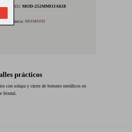
SKU:
MOD-252MMOJA028
Marca:
MOMONI
alles prácticos
los con solapa y cierre de botones metálicos en
te frontal.