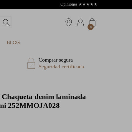
Opiniones
★
★
★
★
★
4.8
0
BLOG
Comprar segura
Seguridad certificada
Chaqueta denim laminada
oni 252MMOJA028