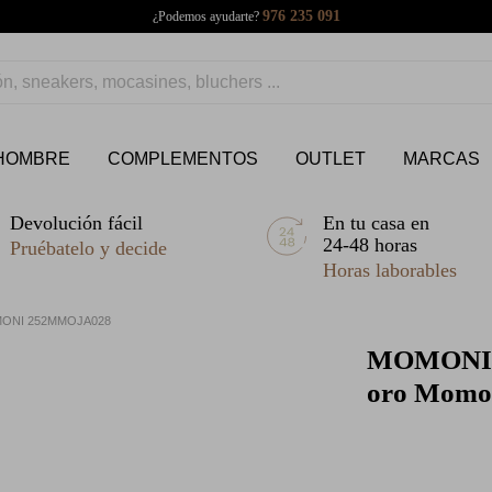
976 235 091
¿Podemos ayudarte?
HOMBRE
COMPLEMENTOS
OUTLET
MARCAS
Devolución fácil
En tu casa en
24-48 horas
Pruébatelo y decide
Horas laborables
ONI 252MMOJA028
MOMONI
oro Mom