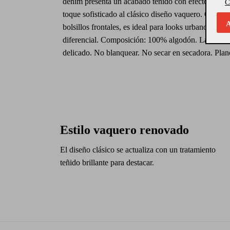
denim presenta un acabado teñido con efecto brillo
C
toque sofisticado al clásico diseño vaquero. Con un
A
bolsillos frontales, es ideal para looks urbanos con 
diferencial. Composición: 100% algodón. Lavado c
delicado. No blanquear. No secar en secadora. Pla
Estilo vaquero renovado
El diseño clásico se actualiza con un tratamiento
teñido brillante para destacar.