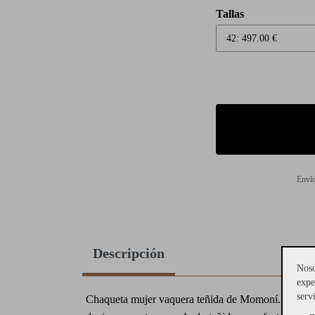
Tallas
Envío
Descripción
Noso
expe
serv
Chaqueta mujer vaquera teñida de Momoní. Esta cha