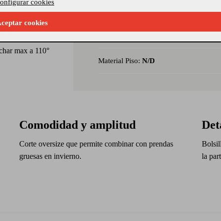
 que aporta un
onfigurar cookies
Referencia Seleccionada:
133016_42
 corte amplio y
ceptar cookies
un punto
Modelo:
252MMOJA028
on agua a 30°c
nchar max a 110°
Material Piso:
N/D
Comodidad y amplitud
Det
Corte oversize que permite combinar con prendas
Bolsil
gruesas en invierno.
la par