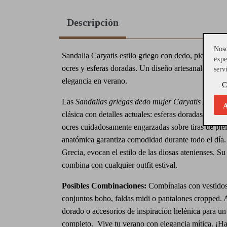
Descripción
Noso
Sandalia Caryatis estilo griego con dedo, piedras na
expe
ocres y esferas doradas. Un diseño artesanal ideal p
serv
elegancia en verano.
C
Las
Sandalias griegas dedo mujer Caryatis
combina
A
clásica con detalles actuales: esferas doradas brillan
ocres cuidadosamente engarzadas sobre tiras de pie
anatómica garantiza comodidad durante todo el día
Grecia, evocan el estilo de las diosas atenienses. Su
combina con cualquier outfit estival.
Posibles Combinaciones:
Combínalas con vestidos
conjuntos boho, faldas midi o pantalones cropped. 
dorado o accesorios de inspiración helénica para un
completo. Vive tu verano con elegancia mítica. ¡Ha