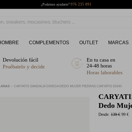
976 235 091
¿Podemos ayudarte?
HOMBRE
COMPLEMENTOS
OUTLET
MARCAS
Devolución fácil
En tu casa en
24-48 horas
Pruébatelo y decide
Horas laborables
PLANAS
CARYATIS SANDALIA GRIEGA DEDO MUJER PIEDRAS CARYATIS 62040
CARYATI
Dedo Muje
Desde:
139 €
99 €