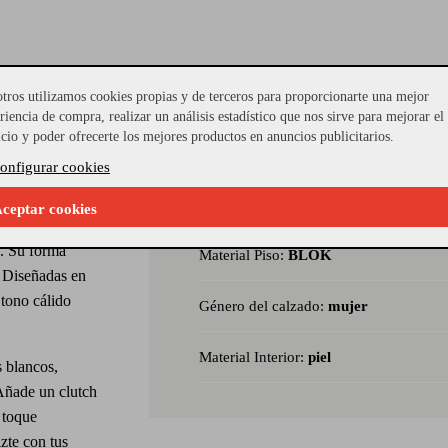
tros utilizamos cookies propias y de terceros para proporcionarte una mejor
turales en tonos
riencia de compra, realizar un análisis estadístico que nos sirve para mejorar el
ara lucir con
icio y poder ofrecerte los mejores productos en anuncios publicitarios.
Referencia Seleccionada:
MOD-2844
onfigurar cookies
n inspiración
Modelo:
62040
ceptar cookies
tes y piedras
l. Su forma
Material Piso:
BLOK
. Diseñadas en
 tono cálido
Género del calzado:
mujer
Material Interior:
piel
 blancos,
Añade un clutch
 toque
zte con tus