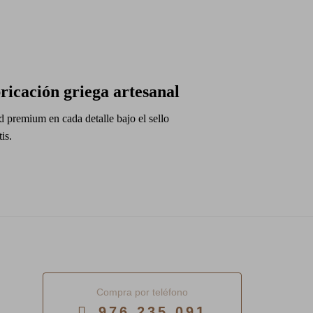
ricación griega artesanal
d premium en cada detalle bajo el sello
is.
Compra por teléfono
976 235 091