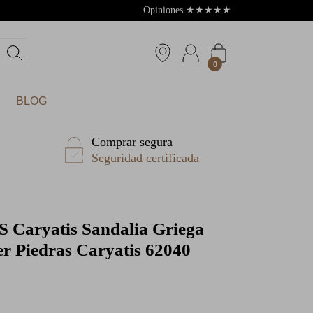
Opiniones
★
★
★
★
★
4.8
0
BLOG
Comprar segura
Seguridad certificada
S
Caryatis Sandalia Griega
r Piedras Caryatis 62040