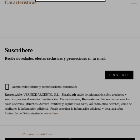
Características
Suscríbete
Recibe novedades, ofertas exclusivas y promociones en tu email.
ENVIAR
Acepto recibir ofertas y comunicaciones comerciales
Responsable:
VERNICE ARGENTO, S.L.;
Finalidad:
envío de información sobre productos y
servicios propios al suscrito; Legitimación: Consentimiento;
Destinatarios:
No se comunicarán los
datos a terceros;
Derechos:
Acceder, rectificar y suprimir los datos, así como otros derechos, como se
explica en la información adicional. Puede consultar la información adicional y detallada sobre
Protección de Datos siguiendo
este enlace
Compra por teléfono