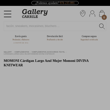
¿Podemos ayudarte?
976 235 091
0
Envío gratis
Devolución fácil
Comprar segura
Península y Baleares
Pruébatelo y decide
Seguridad certificada
A PARTIR DE 39 €
GALLERY
COMPLEMENTOS
COMPLEMENTOS-ACCESORIOS TEXTIL
CÁRDIGAN LARGO AZUL MUJER MOMONI DIVINA KNITWEAR
MOMONI
Cárdigan Largo Azul Mujer Momoni DIVINA
KNITWEAR