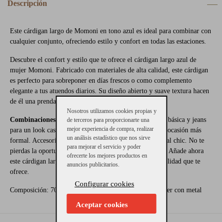
Descripción
Este cárdigan largo de Momoni en tono azul es ideal para combinar con
cualquier conjunto, ofreciendo estilo y confort en todas las estaciones.
Descubre el confort y estilo que te ofrece el cárdigan largo azul de
mujer Momoni. Fabricado con materiales de alta calidad, este cárdigan
es perfecto para sobreponer en días frescos o como complemento
elegante a tus atuendos diarios. Su diseño abierto y suave textura hacen
de él una prenda esencial en tu vestuario.
Nosotros utilizamos cookies propias y
Combinaciones Posibles:
Combínalo con una camiseta básica y jeans
de terceros para proporcionarte una
mejor experiencia de compra, realizar
para un look casual o con un vestido y tacones para una ocasión más
un análisis estadístico que nos sirve
formal. Accesoriza con joyas discretas para un toque final chic. No te
para mejorar el servicio y poder
pierdas la oportunidad de vestir con estilo y comodidad. Añade ahora
ofrecerte los mejores productos en
este cárdigan largo a tu colección y disfruta de la versatilidad que te
anuncios publicitarios.
ofrece.
Configurar cookies
Composición: 70% Viscosa 15% Poliamida 15% Poliéster con metal
Aceptar cookies