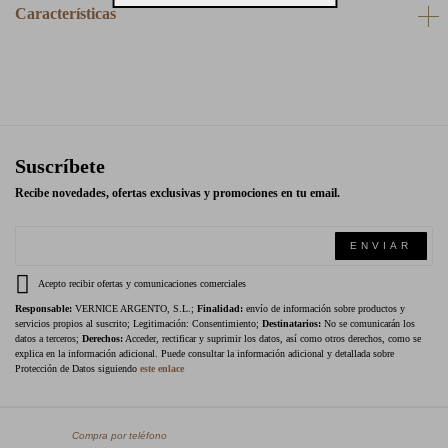
Características
Suscríbete
Recibe novedades, ofertas exclusivas y promociones en tu email.
ENVIAR
Acepto recibir ofertas y comunicaciones comerciales
Responsable:
VERNICE ARGENTO, S.L.;
Finalidad:
envío de información sobre productos y
servicios propios al suscrito; Legitimación: Consentimiento;
Destinatarios:
No se comunicarán los
datos a terceros;
Derechos:
Acceder, rectificar y suprimir los datos, así como otros derechos, como se
explica en la información adicional. Puede consultar la información adicional y detallada sobre
Protección de Datos siguiendo
este enlace
Compra por teléfono