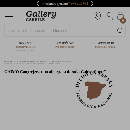
¿Podemos ayudarte?
976 235 091
0
Envío gratis
Devolución fácil
Comprar segura
Península y Baleares
Pruébatelo y decide
Seguridad certificada
A PARTIR DE 39 €
GALLERY
ZAPATOS MUJER
SANDALIAS
SANDALIAS CUÑA
CANGREJERA TIPO ALPARGATA DORADA GAIMO CHER.C
GAIMO
Cangrejera tipo alpargata dorada Gaimo Cher.C