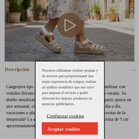
Descripción
Nosotros utilizamos cookies propias y
de terceros para proporcionarte una
mejor experiencia de compra, realizar
Cangrejera tipo alpargata dorada Gaimo perfecta para combinar con
un análisis estadístico que nos sirve
para mejorar el servicio y poder
vestidos ibicencos, pantalones de lino o looks casuales de verano. Su
ofrecerte los mejores productos en
diseño metalizado con tiras trenzadas y plataforma de esparto aporta un
anuncios publicitarios.
aire artesanal, cómodo y muy favorecedor. Ideal para el día a día,
vacaciones o planes especiales. ¡Hazte con tus Gaimo favoritas de la
Configurar cookies
temporada! La altura de la cuña es de 4,5 cm y la plataforma de 3 cm
aproximadamente.
Aceptar cookies