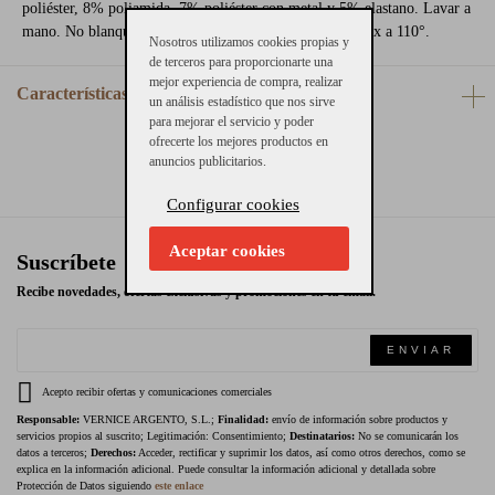
poliéster, 8% poliamida, 7% poliéster con metal y 5% elastano. Lavar a
mano. No blanquear. No secar en secadora. Planchar max a 110°.
Nosotros utilizamos cookies propias y
de terceros para proporcionarte una
mejor experiencia de compra, realizar
Características
un análisis estadístico que nos sirve
para mejorar el servicio y poder
ofrecerte los mejores productos en
anuncios publicitarios.
Configurar cookies
Aceptar cookies
Suscríbete
Recibe novedades, ofertas exclusivas y promociones en tu email.
ENVIAR
Acepto recibir ofertas y comunicaciones comerciales
Responsable:
VERNICE ARGENTO, S.L.;
Finalidad:
envío de información sobre productos y
servicios propios al suscrito; Legitimación: Consentimiento;
Destinatarios:
No se comunicarán los
datos a terceros;
Derechos:
Acceder, rectificar y suprimir los datos, así como otros derechos, como se
explica en la información adicional. Puede consultar la información adicional y detallada sobre
Protección de Datos siguiendo
este enlace