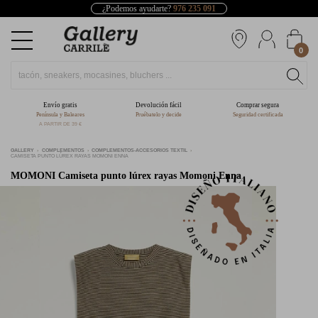
¿Podemos ayudarte?
976 235 091
0
Envío gratis
Devolución fácil
Comprar segura
Península y Baleares
Pruébatelo y decide
Seguridad certificada
A PARTIR DE 39 €
GALLERY
COMPLEMENTOS
COMPLEMENTOS-ACCESORIOS TEXTIL
CAMISETA PUNTO LÚREX RAYAS MOMONI ENNA
MOMONI
Camiseta punto lúrex rayas Momoni Enna