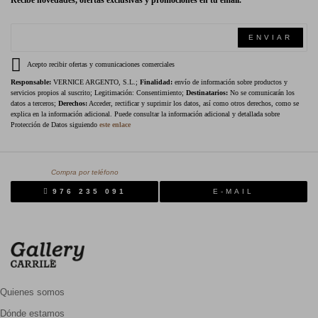
Recibe novedades, ofertas exclusivas y promociones en tu email.
ENVIAR
Acepto recibir ofertas y comunicaciones comerciales
Responsable:
VERNICE ARGENTO, S.L.;
Finalidad:
envío de información sobre productos y
servicios propios al suscrito; Legitimación: Consentimiento;
Destinatarios:
No se comunicarán los
datos a terceros;
Derechos:
Acceder, rectificar y suprimir los datos, así como otros derechos, como se
explica en la información adicional. Puede consultar la información adicional y detallada sobre
Protección de Datos siguiendo
este enlace
Compra por teléfono
976 235 091
E-MAIL
Quienes somos
Dónde estamos