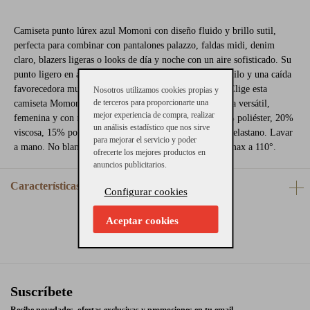
Camiseta punto lúrex azul Momoni con diseño fluido y brillo sutil,
perfecta para combinar con pantalones palazzo, faldas midi, denim
claro, blazers ligeras o looks de día y noche con un aire sofisticado. Su
punto ligero en azul y su silueta cómoda aportan luz, estilo y una caída
favorecedora muy fácil de llevar en cualquier ocasión. Elige esta
Nosotros utilizamos cookies propias y
de terceros para proporcionarte una
camiseta Momoni y añade ahora a tu armario una prenda versátil,
mejor experiencia de compra, realizar
femenina y con mucha personalidad. Composición: 45% poliéster, 20%
un análisis estadístico que nos sirve
viscosa, 15% poliamida, 15% poliéster con metal y 5% elastano. Lavar
para mejorar el servicio y poder
a mano. No blanquear. No secar en secadora. Planchar max a 110°.
ofrecerte los mejores productos en
anuncios publicitarios.
Características
Configurar cookies
Aceptar cookies
Suscríbete