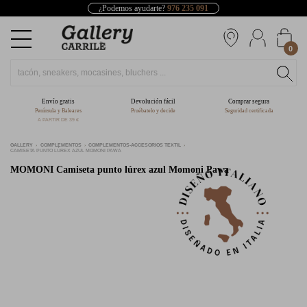
¿Podemos ayudarte?
976 235 091
0
Envío gratis
Devolución fácil
Comprar segura
Península y Baleares
Pruébatelo y decide
Seguridad certificada
A PARTIR DE 39 €
GALLERY
COMPLEMENTOS
COMPLEMENTOS-ACCESORIOS TEXTIL
CAMISETA PUNTO LÚREX AZUL MOMONI PAWA
MOMONI
Camiseta punto lúrex azul Momoni Pawa