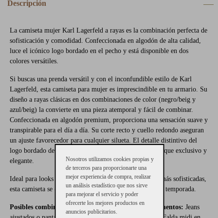
Descripción
La camiseta mujer Karl Lagerfeld a rayas es la combinación perfecta de
sofisticación y comodidad. Confeccionada en algodón de alta calidad,
luce el icónico logo bordado en el pecho y está disponible en dos
colores versátiles.
Si buscas una prenda versátil y con el inconfundible estilo de Karl
Lagerfeld, esta camiseta para mujer es imprescindible en tu armario. Su
diseño a rayas clásicas en dos combinaciones de color (negro/beig y
azul/beig) la convierte en una pieza atemporal y fácil de combinar.
Confeccionada en algodón premium, proporciona una sensación suave y
transpirable para el día a día. Su corte recto y cuello redondo aseguran
un ajuste favorecedor para cualquier silueta. El detalle distintivo del
logo bordado de Karl Lagerfeld en el pecho añade un toque exclusivo y
Nosotros utilizamos cookies propias y
elegante.
de terceros para proporcionarte una
mejor experiencia de compra, realizar
Ideal para looks casuales o para combinar con prendas más sofisticadas,
un análisis estadístico que nos sirve
esta camiseta se convertirá en tu favorita temporada tras temporada.
para mejorar el servicio y poder
ofrecerte los mejores productos en
Posibles combinaciones con otras prendas o complementos:
Jeans
anuncios publicitarios.
ajustados o pantalón de sastre para un look casual chic. Falda midi en