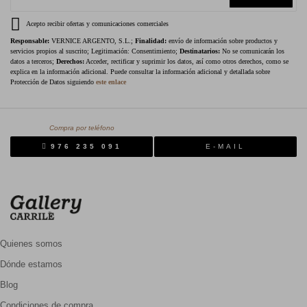
Acepto recibir ofertas y comunicaciones comerciales
Responsable:
VERNICE ARGENTO, S.L.;
Finalidad:
envío de información sobre productos y
servicios propios al suscrito; Legitimación: Consentimiento;
Destinatarios:
No se comunicarán los
datos a terceros;
Derechos:
Acceder, rectificar y suprimir los datos, así como otros derechos, como se
explica en la información adicional. Puede consultar la información adicional y detallada sobre
Protección de Datos siguiendo
este enlace
Compra por teléfono
976 235 091
E-MAIL
Quienes somos
Dónde estamos
Blog
Condiciones de compra