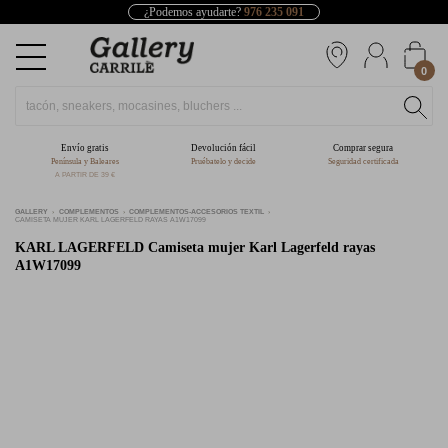
¿Podemos ayudarte?
976 235 091
0
Envío gratis
Devolución fácil
Comprar segura
Península y Baleares
Pruébatelo y decide
Seguridad certificada
A PARTIR DE 39 €
GALLERY
COMPLEMENTOS
COMPLEMENTOS-ACCESORIOS TEXTIL
CAMISETA MUJER KARL LAGERFELD RAYAS A1W17099
KARL LAGERFELD
Camiseta mujer Karl Lagerfeld rayas
A1W17099