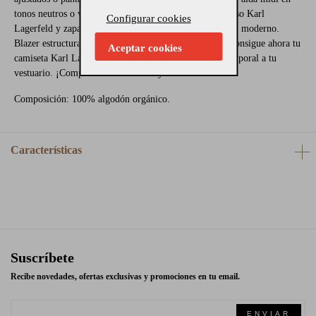
tonos neutros o vibrantes para un toque sofisticado. Bolso Karl
Configurar cookies
Lagerfeld y zapatillas deportivas para un estilo urbano y moderno.
Blazer estructurado para un outfit elegante y versátil. Consigue ahora tu
Aceptar cookies
camiseta Karl Lagerfeld y añade un toque de estilo atemporal a tu
vestuario. ¡Compra online en Gallery Carrile!
Composición: 100% algodón orgánico.
Características
Suscríbete
Recibe novedades, ofertas exclusivas y promociones en tu email.
ENVIAR