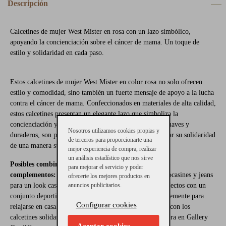
Descripción
Calcetines de mujer West Mister en rosa con un lazo simbólico,
apoyando la concienciación sobre el cáncer de mama. Un toque de
estilo y solidaridad en cada paso.
Estos calcetines de mujer West Mister en color rosa no solo ofrecen
estilo y comodidad, sino también un fuerte mensaje de apoyo a la lucha
contra el cáncer de mama. Confeccionados en materiales de alta calidad,
estos calcetines presentan un elegante lazo que simboliza la
concienciación y el apoyo a esta causa. Además de ser suaves y
Nosotros utilizamos cookies propias y
duraderos, son perfectos para mujeres que desean mostrar su solidaridad
de terceros para proporcionarte una
de una manera sutil pero significativa.
mejor experiencia de compra, realizar
un análisis estadístico que nos sirve
Posibles combinaciones con otras prendas o
para mejorar el servicio y poder
complementos:
Combínalos con zapatillas blancas o mocasines y jeans
ofrecerte los mejores productos en
anuncios publicitarios.
para un look casual con propósito. También quedan perfectos con un
conjunto deportivo para actividades al aire libre o simplemente para
Configurar cookies
relajarse en casa. Luce tu apoyo a una causa importante con los
calcetines solidarios West Mister. ¡Compra los tuyos ahora en Gallery
Aceptar cookies