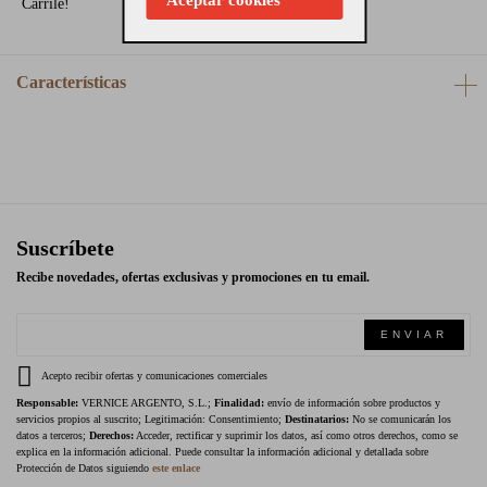
Carrilé!
Características
Suscríbete
Recibe novedades, ofertas exclusivas y promociones en tu email.
ENVIAR
Acepto recibir ofertas y comunicaciones comerciales
Responsable:
VERNICE ARGENTO, S.L.;
Finalidad:
envío de información sobre productos y
servicios propios al suscrito; Legitimación: Consentimiento;
Destinatarios:
No se comunicarán los
datos a terceros;
Derechos:
Acceder, rectificar y suprimir los datos, así como otros derechos, como se
explica en la información adicional. Puede consultar la información adicional y detallada sobre
Protección de Datos siguiendo
este enlace