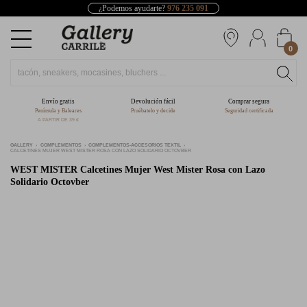
¿Podemos ayudarte?
976 235 091
0
Envío gratis
Devolución fácil
Comprar segura
Península y Baleares
Pruébatelo y decide
Seguridad certificada
A PARTIR DE 39 €
GALLERY
COMPLEMENTOS
COMPLEMENTOS-ACCESORIOS TEXTIL
CALCETINES MUJER WEST MISTER ROSA CON LAZO SOLIDARIO OCTOVBER
WEST MISTER
Calcetines Mujer West Mister Rosa con Lazo
Solidario Octovber