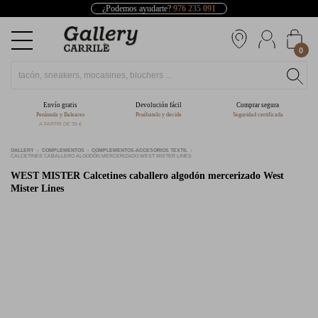
¿Podemos ayudarte?
976 235 091
0
Envío gratis
Devolución fácil
Comprar segura
Península y Baleares
Pruébatelo y decide
Seguridad certificada
A PARTIR DE 39 €
GALLERY
COMPLEMENTOS
COMPLEMENTOS-ACCESORIOS TEXTIL
CALCETINES CABALLERO ALGODÓN MERCERIZADO WEST MISTER LINES
WEST MISTER
Calcetines caballero algodón mercerizado West
Mister Lines