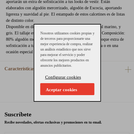
aportarán un extra de sofisticación a tus looks de vestir. Están
elaborados con algodón mercerizado, algodón de Escocia, aportando
ligereza y suavidad al pie. El estampado de estos calcetines es de listas
de distinto color.
Disponible en diferentes colores, color algodón azul, azul marino, y
gris. El tallaje es único y corresponde a las tallas 40-45. Composición:
Nosotros utilizamos cookies propias y
de terceros para proporcionarte una
80% algodón mercerizado y 20% poliamida. Añade un toque extra de
mejor experiencia de compra, realizar
sofisticación a tus looks más elegantes para ir a la oficina o en una
un análisis estadístico que nos sirve
ocasión especial con tus bluchers y mocasines.
para mejorar el servicio y poder
ofrecerte los mejores productos en
anuncios publicitarios.
Características
Configurar cookies
Aceptar cookies
Suscríbete
Recibe novedades, ofertas exclusivas y promociones en tu email.