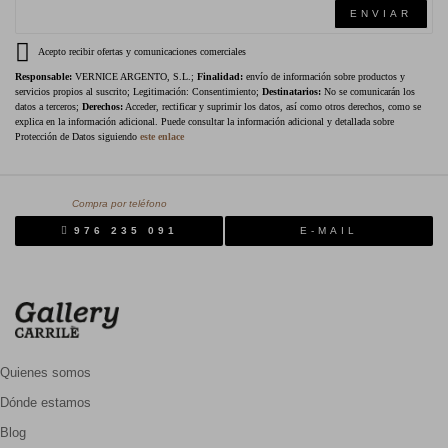
ENVIAR
Acepto recibir ofertas y comunicaciones comerciales
Responsable:
VERNICE ARGENTO, S.L.;
Finalidad:
envío de información sobre productos y
servicios propios al suscrito; Legitimación: Consentimiento;
Destinatarios:
No se comunicarán los
datos a terceros;
Derechos:
Acceder, rectificar y suprimir los datos, así como otros derechos, como se
explica en la información adicional. Puede consultar la información adicional y detallada sobre
Protección de Datos siguiendo
este enlace
Compra por teléfono
976 235 091
E-MAIL
Quienes somos
Dónde estamos
Blog