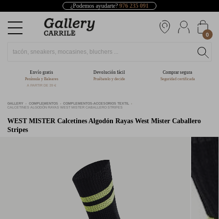
¿Podemos ayudarte?
976 235 091
0
Envío gratis
Devolución fácil
Comprar segura
Península y Baleares
Pruébatelo y decide
Seguridad certificada
A PARTIR DE 39 €
GALLERY
COMPLEMENTOS
COMPLEMENTOS-ACCESORIOS TEXTIL
CALCETINES ALGODÓN RAYAS WEST MISTER CABALLERO STRIPES
WEST MISTER
Calcetines Algodón Rayas West Mister Caballero
Stripes