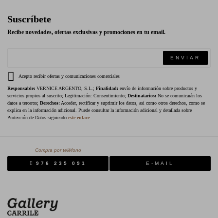
Suscríbete
Recibe novedades, ofertas exclusivas y promociones en tu email.
ENVIAR
Acepto recibir ofertas y comunicaciones comerciales
Responsable:
VERNICE ARGENTO, S.L.;
Finalidad:
envío de información sobre productos y
servicios propios al suscrito; Legitimación: Consentimiento;
Destinatarios:
No se comunicarán los
datos a terceros;
Derechos:
Acceder, rectificar y suprimir los datos, así como otros derechos, como se
explica en la información adicional. Puede consultar la información adicional y detallada sobre
Protección de Datos siguiendo
este enlace
Compra por teléfono
976 235 091
E-MAIL