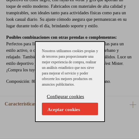
toque de estilo moderno. Fabricados con materiales de alta calidad y
transpirables, son ideales tanto para actividades físicas como para un
look casual diario. Su ajuste cómodo asegura que permanezcan en su
lugar durante todo el día, brindando soporte y estilo.
Posibles combinaciones con otras prendas o complementos:
Perfectos para llevar con pantalones deportivos y zapatillas para un
estilo activo, o con jeans y calzado casual para un look urbano y
Nosotros utilizamos cookies propias y
de terceros para proporcionarte una
relajado. También combinan bien con shorts en climas cálidos.
Luce un
mejor experiencia de compra, realizar
estilo deportivo y moderno con los calcetines de rayas West Mister.
un análisis estadístico que nos sirve
¡Compra los tuyos en Gallery Carrilé!
para mejorar el servicio y poder
ofrecerte los mejores productos en
Composición: 80% algodón, 18% poliamida y 2% elastano.
anuncios publicitarios.
Configurar cookies
Características
Aceptar cookies