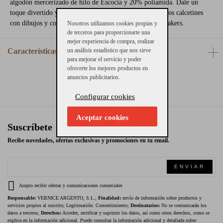
algodón mercerizado de hilo de Escocia y 20% poliamida. Dale un
toque divertido y diferente a tus looks con estos divertidos calcetines
con dibujos y combínalos con bluchers, mocasines o sneakers.
Nosotros utilizamos cookies propias y
de terceros para proporcionarte una
mejor experiencia de compra, realizar
Características
un análisis estadístico que nos sirve
para mejorar el servicio y poder
ofrecerte los mejores productos en
anuncios publicitarios.
Configurar cookies
Aceptar cookies
Suscríbete
Recibe novedades, ofertas exclusivas y promociones en tu email.
ENVIAR
Acepto recibir ofertas y comunicaciones comerciales
Responsable:
VERNICE ARGENTO, S.L.;
Finalidad:
envío de información sobre productos y
servicios propios al suscrito; Legitimación: Consentimiento;
Destinatarios:
No se comunicarán los
datos a terceros;
Derechos:
Acceder, rectificar y suprimir los datos, así como otros derechos, como se
explica en la información adicional. Puede consultar la información adicional y detallada sobre