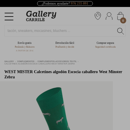
¿Podemos ayudarte?
976 235 091
0
Envío gratis
Devolución fácil
Comprar segura
Península y Baleares
Pruébatelo y decide
Seguridad certificada
A PARTIR DE 39 €
GALLERY
COMPLEMENTOS
COMPLEMENTOS-ACCESORIOS TEXTIL
CALCETINES ALGODÓN ESCOCIA CABALLERO WEST MINSTER ZEBRA
WEST MISTER
Calcetines algodón Escocia caballero West Minster
Zebra