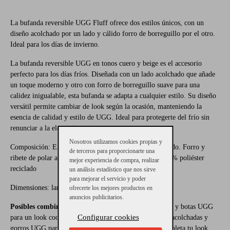
La bufanda reversible UGG Fluff ofrece dos estilos únicos, con un
diseño acolchado por un lado y cálido forro de borreguillo por el otro.
Ideal para los días de invierno.
La bufanda reversible UGG en tonos cuero y beige es el accesorio
perfecto para los días fríos. Diseñada con un lado acolchado que añade
un toque moderno y otro con forro de borreguillo suave para una
calidez inigualable, esta bufanda se adapta a cualquier estilo. Su diseño
versátil permite cambiar de look según la ocasión, manteniendo la
esencia de calidad y estilo de UGG. Ideal para protegerte del frío sin
renunciar a la elegancia.
Nosotros utilizamos cookies propias y
Composición: Exterior acolchado: 100 % nailon reciclado. Forro y
de terceros para proporcionarte una
ribete de polar afelpado: 100 % poliéster. Relleno: 100 % poliéster
mejor experiencia de compra, realizar
reciclado
un análisis estadístico que nos sirve
para mejorar el servicio y poder
Dimensiones: largura 127 cm x anchura 22,8 cm
ofrecerte los mejores productos en
anuncios publicitarios.
Posibles combinaciones:
Combínala con abrigos largos y botas UGG
Configurar cookies
para un look coordinado y sofisticado, o con chaquetas acolchadas y
gorros UGG para un estilo más casual y relajado. ¡Completa tu look