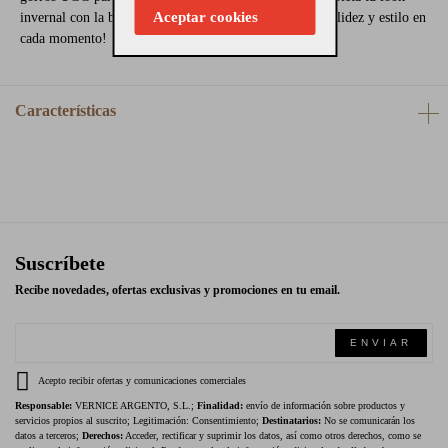
Aceptar cookies
invernal con la bufanda reversible UGG y disfruta de calidez y estilo en
cada momento!
Características
Suscríbete
Recibe novedades, ofertas exclusivas y promociones en tu email.
ENVIAR
Acepto recibir ofertas y comunicaciones comerciales
Responsable:
VERNICE ARGENTO, S.L.;
Finalidad:
envío de información sobre productos y
servicios propios al suscrito; Legitimación: Consentimiento;
Destinatarios:
No se comunicarán los
datos a terceros;
Derechos:
Acceder, rectificar y suprimir los datos, así como otros derechos, como se