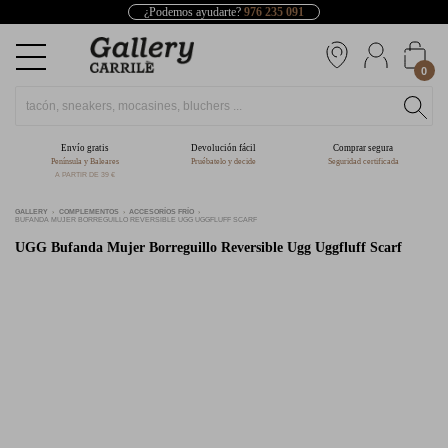
¿Podemos ayudarte?
976 235 091
0
Envío gratis
Devolución fácil
Comprar segura
Península y Baleares
Pruébatelo y decide
Seguridad certificada
A PARTIR DE 39 €
GALLERY
COMPLEMENTOS
ACCESORÍOS FRÍO
BUFANDA MUJER BORREGUILLO REVERSIBLE UGG UGGFLUFF SCARF
UGG
Bufanda Mujer Borreguillo Reversible Ugg Uggfluff Scarf