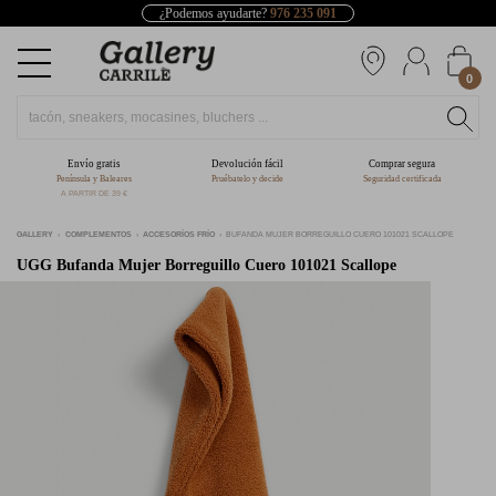
¿Podemos ayudarte?
976 235 091
0
Envío gratis
Devolución fácil
Comprar segura
Península y Baleares
Pruébatelo y decide
Seguridad certificada
A PARTIR DE 39 €
GALLERY
COMPLEMENTOS
ACCESORÍOS FRÍO
BUFANDA MUJER BORREGUILLO CUERO 101021 SCALLOPE
UGG
Bufanda Mujer Borreguillo Cuero 101021 Scallope