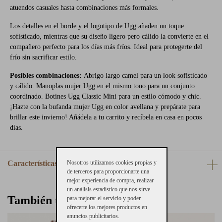
atuendos casuales hasta combinaciones más formales.
Los detalles en el borde y el logotipo de Ugg añaden un toque
sofisticado, mientras que su diseño ligero pero cálido la convierte en el
compañero perfecto para los días más fríos. Ideal para protegerte del
frío sin sacrificar estilo.
Posibles combinaciones:
Abrigo largo camel para un look sofisticado
y cálido. Manoplas mujer Ugg en el mismo tono para un conjunto
coordinado. Botines Ugg Classic Mini para un estilo cómodo y chic.
¡Hazte con la bufanda mujer Ugg en color avellana y prepárate para
brillar este invierno! Añádela a tu carrito y recíbela en casa en pocos
días.
Características
Nosotros utilizamos cookies propias y
de terceros para proporcionarte una
mejor experiencia de compra, realizar
un análisis estadístico que nos sirve
También te puede interesar
para mejorar el servicio y poder
ofrecerte los mejores productos en
anuncios publicitarios.