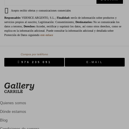
Acepto recibir ofertas y comunicaciones comerciales
Responsable:
VERNICE ARGENTO, S.L.;
Finalidad:
envío de información sobre productos y
servicios propios al suscrito; Legitimación: Consentimiento;
Destinatarios:
No se comunicarán los
datos a terceros;
Derechos:
Acceder, rectificar y suprimir los datos, así como otros derechos, como se
explica en la información adicional. Puede consultar la información adicional y detallada sobre
Protección de Datos siguiendo
este enlace
Compra por teléfono
976 235 091
E-MAIL
Quienes somos
Dónde estamos
Blog
Condiciones de compra