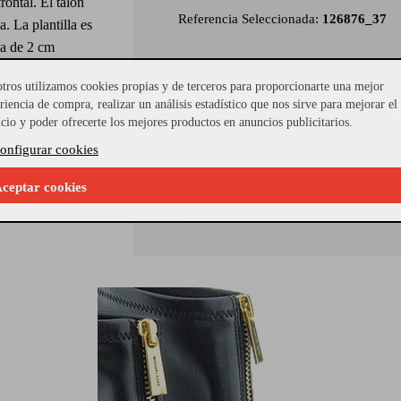
frontal. El talón
Referencia Seleccionada:
126876_37
. La plantilla es
ma de 2 cm
Modelo:
CYRUS ZIP SANDA
tros utilizamos cookies propias y de terceros para proporcionarte una mejor
o. La altura del
riencia de compra, realizar un análisis estadístico que nos sirve para mejorar el
Material Piso:
TACON Y PLATAFOR
orta la caña y la
icio y poder ofrecerte los mejores productos en anuncios publicitarios.
ra diario como
onfigurar cookies
Género del calzado:
mujer
ceptar cookies
Material Interior:
piel, sintético