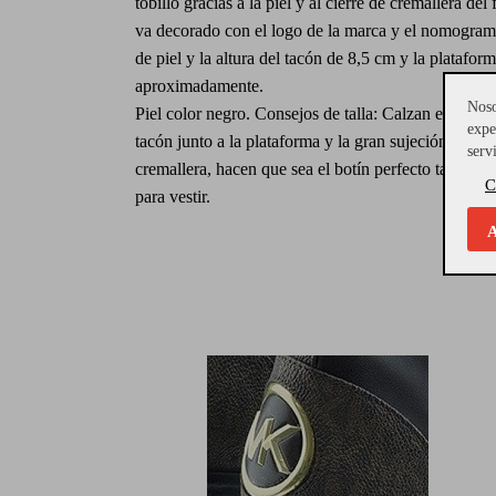
tobillo gracias a la piel y al cierre de cremallera del 
va decorado con el logo de la marca y el nomograma
de piel y la altura del tacón de 8,5 cm y la platafor
aproximadamente.
Noso
Piel color negro. Consejos de talla: Calzan el númer
expe
tacón junto a la plataforma y la gran sujeción que ap
serv
cremallera, hacen que sea el botín perfecto tanto pa
C
para vestir.
A