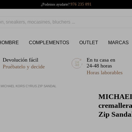
976 235 091
¿Podemos ayudarte?
HOMBRE
COMPLEMENTOS
OUTLET
MARCAS
Devolución fácil
En tu casa en
24-48 horas
Pruébatelo y decide
Horas laborables
 MICHAEL KORS CYRUS ZIP SANDAL
MICHAE
cremaller
Zip Sanda