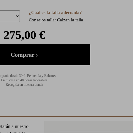
¿Cuál es la talla adecuada?
Consejos talla: Calzan la talla
275,00 €
 gratis desde 39 €. Península y Baleares
En tu casa en 48 horas laborables
Recogida en nuestra tienda
tarán a nuestro