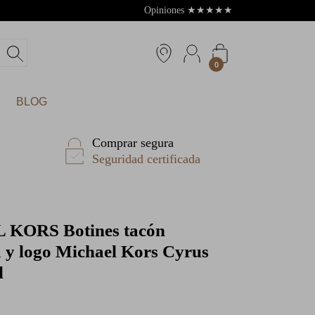
Opiniones
★
★
★
★
★
4.8
0
BLOG
Comprar segura
Seguridad certificada
L KORS
Botines tacón
a y logo Michael Kors Cyrus
l