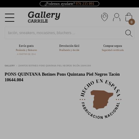
¿Podemos ayudarte?
976 235 091
0
Envío gratis
Devolución fácil
Comprar segura
Península y Baleares
Pruébatelo y decide
Seguridad certificada
A PARTIR DE 39 €
GALLERY
ZAPATOS BOTINES PONS QUINTANA PIEL NEGROS TACÓN 10644.004
PONS QUINTANA
Botines Pons Quintana Piel Negros Tacón
10644.004