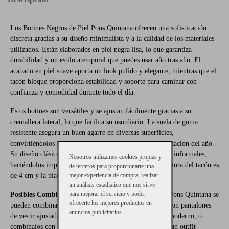
Los Botines Negros de Piel Pons Quintana ofrecen una sofisticación
discreta gracias a su diseño minimalista y a la calidad de los materiales
utilizados. Están elaborados en piel negra lisa, lo que garantiza
durabilidad y un estilo atemporal que puedes usar año tras año. El
acabado en piel suave aporta un look pulido y elegante, mientras que el
tacón bloque proporciona estabilidad y soporte para caminar con
confianza y comodidad durante todo el día.
Estos botines son versátiles y se ajustan fácilmente gracias a su
cremallera lateral, lo que facilita su uso diario. La suela de goma
resistente asegura un buen agarre en diversas superficies,
convirtiéndolos en la elección perfecta para cualquier estación del año.
Su diseño clásico se adapta tanto a looks formales como informales,
Nosotros utilizamos cookies propias y
haciéndolos imprescindibles en cualquier armario. La altura del tacón es
de terceros para proporcionarte una
de 4 cm y la plataforma de 2 cm aproximadamente.
mejor experiencia de compra, realizar
un análisis estadístico que nos sirve
para mejorar el servicio y poder
Posibles Combinaciones:
Los Botines Negros de Piel Pons Quintana se
ofrecerte los mejores productos en
pueden combinar con una variedad de prendas. Úsalos con pantalones
anuncios publicitarios.
de vestir ajustados y una blusa para un look de oficina moderno, o
combínalos con un vestido midi y un abrigo largo para un outfit