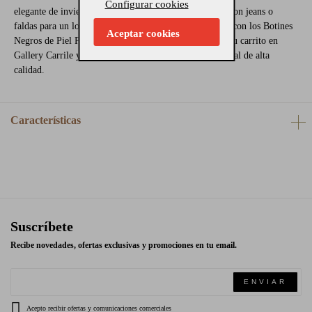
Configurar cookies
elegante de invierno. También funcionan de maravilla con jeans o
faldas para un look más casual pero sofisticado. ¡Hazte con los Botines
Aceptar cookies
Negros de Piel Pons Quintana hoy mismo! Añádelos a tu carrito en
Gallery Carrile y eleva tu estilo con este básico atemporal de alta
calidad.
Características
Suscríbete
Recibe novedades, ofertas exclusivas y promociones en tu email.
ENVIAR
Acepto recibir ofertas y comunicaciones comerciales