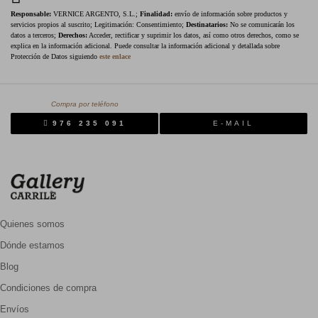
Responsable:
VERNICE ARGENTO, S.L.;
Finalidad:
envío de información sobre productos y
servicios propios al suscrito; Legitimación: Consentimiento;
Destinatarios:
No se comunicarán los
datos a terceros;
Derechos:
Acceder, rectificar y suprimir los datos, así como otros derechos, como se
explica en la información adicional. Puede consultar la información adicional y detallada sobre
Protección de Datos siguiendo
este enlace
Compra por teléfono
976 235 091
E-MAIL
Quienes somos
Dónde estamos
Blog
Condiciones de compra
Envíos