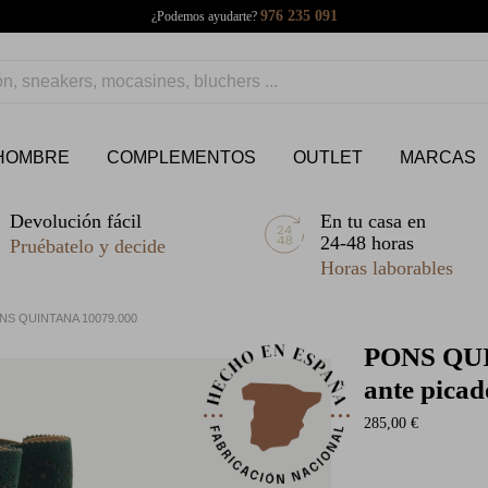
976 235 091
¿Podemos ayudarte?
HOMBRE
COMPLEMENTOS
OUTLET
MARCAS
Devolución fácil
En tu casa en
24-48 horas
Pruébatelo y decide
Horas laborables
NS QUINTANA 10079.000
PONS QU
ante pica
285,00 €