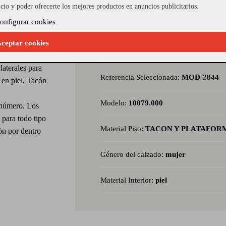
icio y poder ofrecerte los mejores productos en anuncios publicitarios.
onfigurar cookies
ceptar cookies
drado medio y
laterales para
Referencia Seleccionada:
MOD-2844
a en piel. Tacón
Modelo:
10079.000
l número. Los
 para todo tipo
Material Piso:
TACON Y PLATAFOR
ón por dentro
Género del calzado:
mujer
Material Interior:
piel