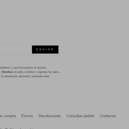
ENVIAR
oductos y servicios propios al suscrito;
s;
Derechos:
Acceder, rectificar y suprimir los datos,
 la información adicional y detallada sobre
de compra
Envíos
Devoluciones
Consultar pedido
Contactar