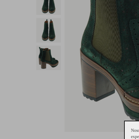
Noso
expe