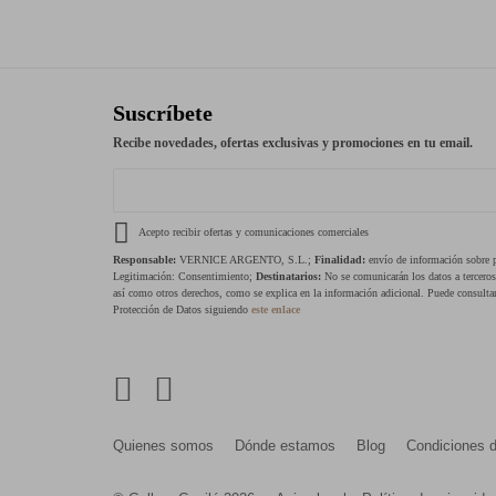
Suscríbete
Recibe novedades, ofertas exclusivas y promociones en tu email.
Acepto recibir ofertas y comunicaciones comerciales
Responsable:
VERNICE ARGENTO, S.L.;
Finalidad:
envío de información sobre pr
Legitimación: Consentimiento;
Destinatarios:
No se comunicarán los datos a tercero
así como otros derechos, como se explica en la información adicional. Puede consultar
Protección de Datos siguiendo
este enlace
Quienes somos
Dónde estamos
Blog
Condiciones 