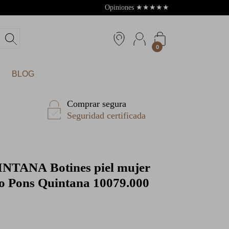
Opiniones
★
★
★
★
★
4.8
0
BLOG
Comprar segura
Seguridad certificada
INTANA
Botines piel mujer
do Pons Quintana 10079.000