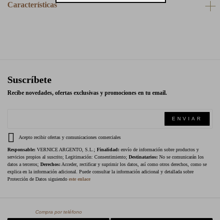
Características
Suscríbete
Recibe novedades, ofertas exclusivas y promociones en tu email.
ENVIAR
Acepto recibir ofertas y comunicaciones comerciales
Responsable:
VERNICE ARGENTO, S.L.;
Finalidad:
envío de información sobre productos y
servicios propios al suscrito; Legitimación: Consentimiento;
Destinatarios:
No se comunicarán los
datos a terceros;
Derechos:
Acceder, rectificar y suprimir los datos, así como otros derechos, como se
explica en la información adicional. Puede consultar la información adicional y detallada sobre
Protección de Datos siguiendo
este enlace
Compra por teléfono