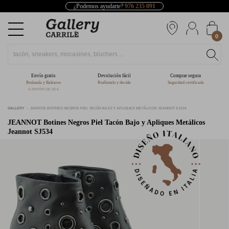
¿Podemos ayudarte?
976 235 091
0
Envío gratis
Devolución fácil
Comprar segura
Península y Baleares
Pruébatelo y decide
Seguridad certificada
A PARTIR DE 39 €
GALLERY
ZAPATOS BOTINES NEGROS PIEL TACÓN BAJO Y APLIQUES METÁLICOS JEANNOT SJ534
JEANNOT
Botines Negros Piel Tacón Bajo y Apliques Metálicos
Jeannot SJ534