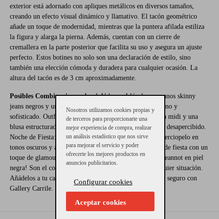
exterior está adornado con apliques metálicos en diversos tamaños,
creando un efecto visual dinámico y llamativo. El tacón geométrico
añade un toque de modernidad, mientras que la puntera afilada estiliza
la figura y alarga la pierna. Además, cuentan con un cierre de
cremallera en la parte posterior que facilita su uso y asegura un ajuste
perfecto. Estos botines no solo son una declaración de estilo, sino
también una elección cómoda y duradera para cualquier ocasión. La
altura del tacón es de 3 cm aproximadamente.
Posibles Combinaciones:
Look Urbano: Llévalos con unos skinny
jeans negros y una chaqueta de cuero para un estilo urbano y
Nosotros utilizamos cookies propias y
sofisticado. Outfit de Oficina: Combínalos con una falda midi y una
de terceros para proporcionarte una
blusa estructurada para un look de oficina que no pasará desapercibido.
mejor experiencia de compra, realizar
un análisis estadístico que nos sirve
Noche de Fiesta: Acompáñalos con un vestido corto de terciopelo en
para mejorar el servicio y poder
tonos oscuros y accesorios minimalistas para una noche de fiesta con un
ofrecerte los mejores productos en
toque de glamour. ¡No te quedes sin tus Botines Tacón Jeannot en piel
anuncios publicitarios.
negra! Son el complemento ideal para destacar en cualquier situación.
Añádelos a tu carrito ahora y disfruta del envío rápido y seguro con
Configurar cookies
Gallery Carrile.
Aceptar cookies