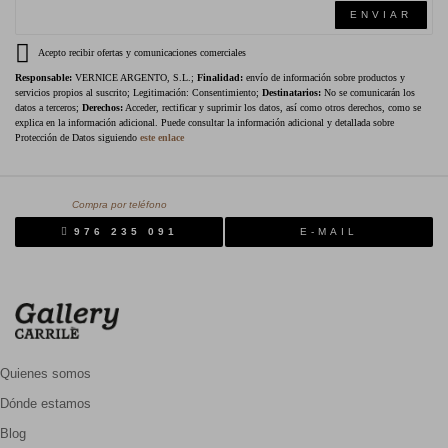
ENVIAR
Acepto recibir ofertas y comunicaciones comerciales
Responsable:
VERNICE ARGENTO, S.L.;
Finalidad:
envío de información sobre productos y
servicios propios al suscrito; Legitimación: Consentimiento;
Destinatarios:
No se comunicarán los
datos a terceros;
Derechos:
Acceder, rectificar y suprimir los datos, así como otros derechos, como se
explica en la información adicional. Puede consultar la información adicional y detallada sobre
Protección de Datos siguiendo
este enlace
Compra por teléfono
976 235 091
E-MAIL
Quienes somos
Dónde estamos
Blog