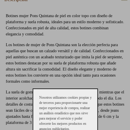
Botines mujer Pons Quintana de piel en color topo con diseño de
plataforma y suela robusta, ideales para un estilo moderno y sofisticado.
Confeccionados en piel de alta calidad, estos botines combinan
elegancia y comodidad.
Los botines de mujer de Pons Quintana son la elección perfecta para
aquellas que buscan un calzado versátil y de calidad. Confeccionados en
piel auténtica con un acabado texturizado que imita la piel de serpiente,
estos botines destacan por su suela de plataforma robusta que añade
altura sin sacrificar la comodidad. El diseño elegante y moderno de
estos botines los convierte en una opción ideal tanto para ocasiones
formales como informales.
La suela de goma con estrías ofrece un excelente agarre, mientras que el
Nosotros utilizamos cookies propias y
interior acolchado asegura una pisada cómoda durante todo el día. Los
de terceros para proporcionarte una
detalles de costura y el acabado en tonos neutros hacen que estos botines
mejor experiencia de compra, realizar
sean fáciles de combinar con diferentes estilos y prendas, desde jeans
un análisis estadístico que nos sirve
ajustados hasta faldas y vestidos. La altura de la cuña es de 6 cm y la
para mejorar el servicio y poder
plataforma de 3 cm aproximadamente.
ofrecerte los mejores productos en
anuncios publicitarios.