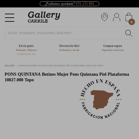
¿Podemos ayudarte?
976 235 091
0
Envío gratis
Devolución fácil
Comprar segura
Península y Baleares
Pruébatelo y decide
Seguridad certificada
A PARTIR DE 39 €
GALLERY
ZAPATOS BOTINES MUJER PONS QUINTANA PIEL PLATAFORMA 10027.000 TOPO
PONS QUINTANA
Botines Mujer Pons Quintana Piel Plataforma
10027.000 Topo