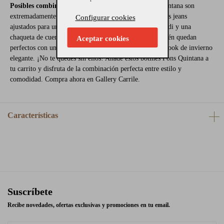
Posibles combinaciones:
Estos botines mujer Pons Quintana son
extremadamente versátiles. Puedes combinarlos con unos jeans
Configurar cookies
ajustados para un look casual de día, o con una falda midi y una
chaqueta de cuero para un outfit más sofisticado. También quedan
Aceptar cookies
perfectos con un abrigo largo en tonos neutros para un look de invierno
elegante. ¡No te quedes sin ellos! Añade estos botines Pons Quintana a
tu carrito y disfruta de la combinación perfecta entre estilo y
comodidad. Compra ahora en Gallery Carrile.
Características
Suscríbete
Recibe novedades, ofertas exclusivas y promociones en tu email.