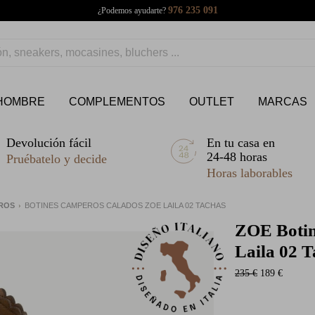
976 235 091
¿Podemos ayudarte?
HOMBRE
COMPLEMENTOS
OUTLET
MARCAS
Devolución fácil
En tu casa en
24-48 horas
Pruébatelo y decide
Horas laborables
EROS
BOTINES CAMPEROS CALADOS ZOE LAILA 02 TACHAS
ZOE
Botin
Laila 02 T
235 €
189 €