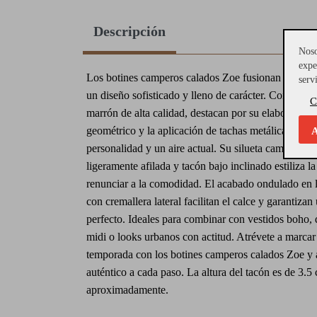
Descripción
Noso
expe
Los botines camperos calados Zoe fusionan la esen
serv
un diseño sofisticado y lleno de carácter. Confeccio
C
marrón de alta calidad, destacan por su elaborado t
geométrico y la aplicación de tachas metálicas que 
A
personalidad y un aire actual. Su silueta campera c
ligeramente afilada y tacón bajo inclinado estiliza la
renunciar a la comodidad. El acabado ondulado en la
con cremallera lateral facilitan el calce y garantizan
perfecto. Ideales para combinar con vestidos boho, 
midi o looks urbanos con actitud. Atrévete a marcar
temporada con los botines camperos calados Zoe y
auténtico a cada paso. La altura del tacón es de 3.5
aproximadamente.