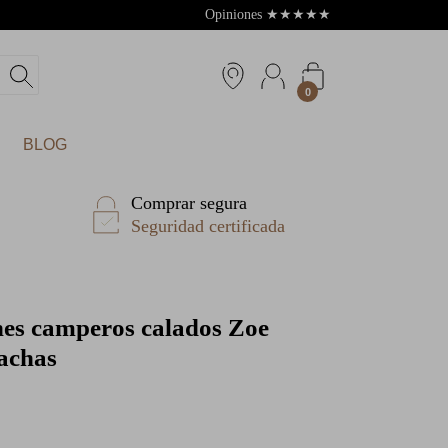
Opiniones
★
★
★
★
★
4.8
0
BLOG
Comprar segura
Seguridad certificada
es camperos calados Zoe
achas