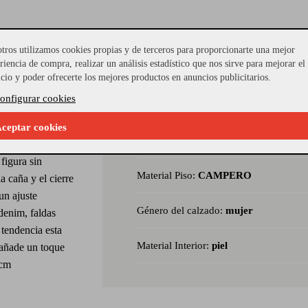
tros utilizamos cookies propias y de terceros para proporcionarte una mejor
riencia de compra, realizar un análisis estadístico que nos sirve para mejorar el
cia western con
icio y poder ofrecerte los mejores productos en anuncios publicitarios.
nados en piel
onfigurar cookies
Referencia Seleccionada:
MOD-2844
rabajo troquelado
aportan
ceptar cookies
Modelo:
LAILA 02 TACHAS
on puntera
 figura sin
Material Piso:
CAMPERO
 caña y el cierre
 un ajuste
Género del calzado:
mujer
denim, faldas
 tendencia esta
Material Interior:
piel
 añade un toque
 cm