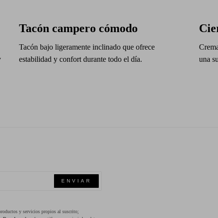
Tacón campero cómodo
Cie
Tacón bajo ligeramente inclinado que ofrece
Cremal
y
estabilidad y confort durante todo el día.
una s
ENVIAR
oductos y servicios propios al suscrito;