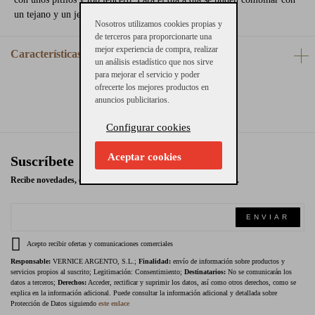
un tejano y un jersey.
Nosotros utilizamos cookies propias y
de terceros para proporcionarte una
mejor experiencia de compra, realizar
Características
un análisis estadístico que nos sirve
para mejorar el servicio y poder
ofrecerte los mejores productos en
anuncios publicitarios.
Configurar cookies
Aceptar cookies
Suscríbete
Recibe novedades, ofertas exclusivas y promociones en tu email.
ENVIAR
Acepto recibir ofertas y comunicaciones comerciales
Responsable:
VERNICE ARGENTO, S.L.;
Finalidad:
envío de información sobre productos y
servicios propios al suscrito; Legitimación: Consentimiento;
Destinatarios:
No se comunicarán los
datos a terceros;
Derechos:
Acceder, rectificar y suprimir los datos, así como otros derechos, como se
explica en la información adicional. Puede consultar la información adicional y detallada sobre
Protección de Datos siguiendo
este enlace