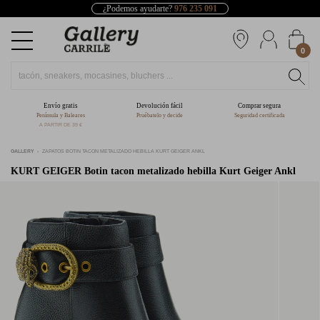
¿Podemos ayudarte?
976 235 091
0
Envío gratis
Devolución fácil
Comprar segura
Península y Baleares
Pruébatelo y decide
Seguridad certificada
A PARTIR DE 39 €
GALLERY
ZAPATOS BOTIN TACON METALIZADO HEBILLA KURT GEIGER ANKL
KURT GEIGER
Botin tacon metalizado hebilla Kurt Geiger Ankl