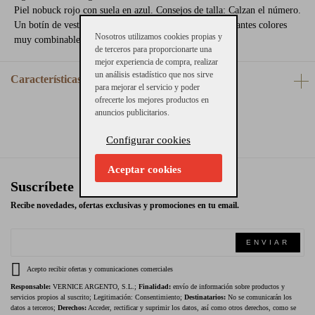
Piel nobuck rojo con suela en azul. Consejos de talla: Calzan el número.
Un botín de vestir para chinos y americana en unos elegantes colores
Nosotros utilizamos cookies propias y
muy combinables.
de terceros para proporcionarte una
mejor experiencia de compra, realizar
un análisis estadístico que nos sirve
Características
para mejorar el servicio y poder
ofrecerte los mejores productos en
anuncios publicitarios.
Configurar cookies
Aceptar cookies
Suscríbete
Recibe novedades, ofertas exclusivas y promociones en tu email.
ENVIAR
Acepto recibir ofertas y comunicaciones comerciales
Responsable:
VERNICE ARGENTO, S.L.;
Finalidad:
envío de información sobre productos y
servicios propios al suscrito; Legitimación: Consentimiento;
Destinatarios:
No se comunicarán los
datos a terceros;
Derechos:
Acceder, rectificar y suprimir los datos, así como otros derechos, como se