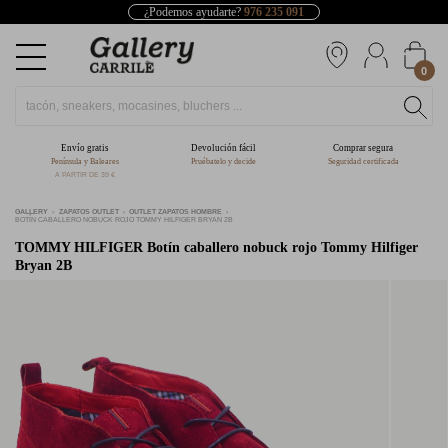
¿Podemos ayudarte?
976 235 091
0
Envío gratis
Devolución fácil
Comprar segura
Península y Baleares
Pruébatelo y decide
Seguridad certificada
A PARTIR DE 39 €
GALLERY
ZAPATOS OUTLET
OUTLET ZAPATOS HOMBRE
BOTÍN CABALLERO NOBUCK ROJO TOMMY HILFIGER BRYAN 2B
TOMMY HILFIGER
Botín caballero nobuck rojo Tommy Hilfiger
Bryan 2B