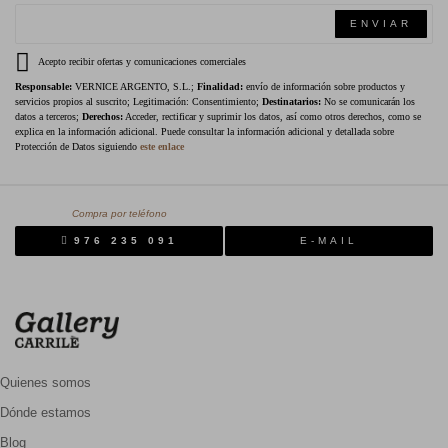
ENVIAR
Acepto recibir ofertas y comunicaciones comerciales
Responsable:
VERNICE ARGENTO, S.L.;
Finalidad:
envío de información sobre productos y
servicios propios al suscrito; Legitimación: Consentimiento;
Destinatarios:
No se comunicarán los
datos a terceros;
Derechos:
Acceder, rectificar y suprimir los datos, así como otros derechos, como se
explica en la información adicional. Puede consultar la información adicional y detallada sobre
Protección de Datos siguiendo
este enlace
Compra por teléfono
976 235 091
E-MAIL
Quienes somos
Dónde estamos
Blog