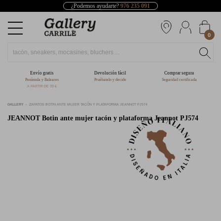
¿Podemos ayudarte?
976 235 091
0
Envío gratis
Devolución fácil
Comprar segura
Península y Baleares
Pruébatelo y decide
Seguridad certificada
A PARTIR DE 39 €
GALLERY
ZAPATOS BOTIN ANTE MUJER TACÓN Y PLATAFORMA JEANNOT PJ574
JEANNOT
Botin ante mujer tacón y plataforma Jeannot PJ574