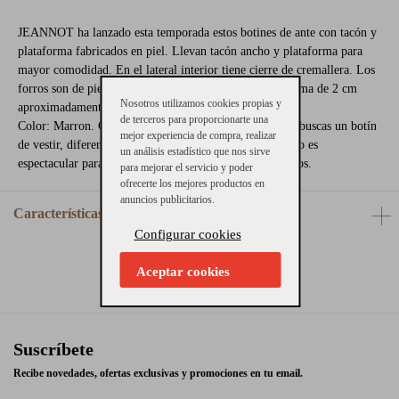
JEANNOT ha lanzado esta temporada estos botines de ante con tacón y
plataforma fabricados en piel. Llevan tacón ancho y plataforma para
mayor comodidad. En el lateral interior tiene cierre de cremallera. Los
forros son de piel transpirable. Tacón de 5cm y plataforma de 2 cm
Nosotros utilizamos cookies propias y
aproximadamente
de terceros para proporcionarte una
Color: Marron. Consejos de talla: Calzan el número. Si buscas un botín
mejor experiencia de compra, realizar
de vestir, diferente y original, este diseño en piel de coco es
un análisis estadístico que nos sirve
espectacular para llevar con un vestido o con unos pitillos.
para mejorar el servicio y poder
ofrecerte los mejores productos en
anuncios publicitarios.
Características
Configurar cookies
Aceptar cookies
Suscríbete
Recibe novedades, ofertas exclusivas y promociones en tu email.