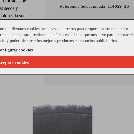
Van forradas de
Referencia Seleccionada:
114059_36
es secos y
talón y la suela
Modelo:
BAILEY BOW II
n diferentes
tros utilizamos cookies propias y de terceros para proporcionarte una mejor
 piel de nobuck
riencia de compra, realizar un análisis estadístico que nos sirve para mejorar el
Material Piso:
BLOK
onsejos de talla:
icio y poder ofrecerte los mejores productos en anuncios publicitarios.
otas tan
onfigurar cookies
Género del calzado:
mujer
 looks para ir a
ceptar cookies
Material Exterior:
ante/serraje