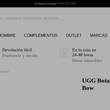
976 235 091
¿Podemos ayudarte?
HOMBRE
COMPLEMENTOS
OUTLET
MARCAS
Devolución fácil
En tu casa en
24-48 horas
Pruébatelo y decide
Horas laborables
EY BOW
UGG
Botas
Bow