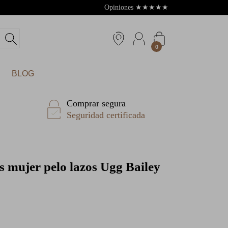
Opiniones
★
★
★
★
★
4.8
0
BLOG
Comprar segura
Seguridad certificada
 mujer pelo lazos Ugg Bailey