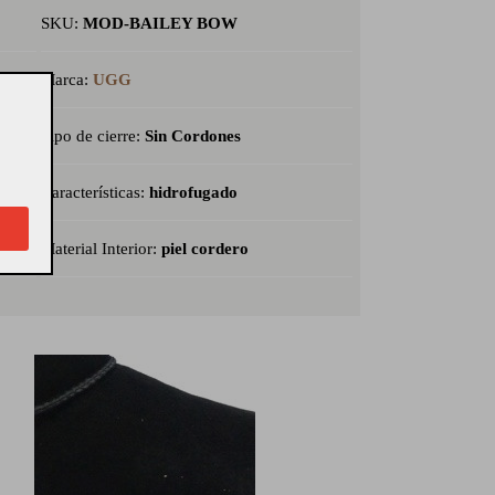
SKU:
MOD-BAILEY BOW
Marca:
UGG
Tipo de cierre:
Sin Cordones
Características:
hidrofugado
Material Interior:
piel cordero