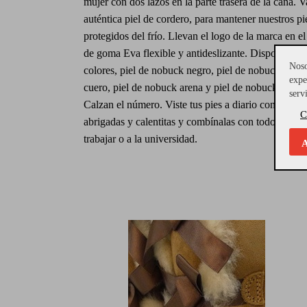
mujer con dos lazos en la parte trasera de la caña. 
auténtica piel de cordero, para mantener nuestros pi
protegidos del frío. Llevan el logo de la marca en el 
de goma Eva flexible y antideslizante. Disponible e
Noso
colores, piel de nobuck negro, piel de nobuck gris,
expe
cuero, piel de nobuck arena y piel de nobuck azul. C
serv
Calzan el número. Viste tus pies a diario con estas b
C
abrigadas y calentitas y combínalas con todo tipo de
trabajar o a la universidad.
A