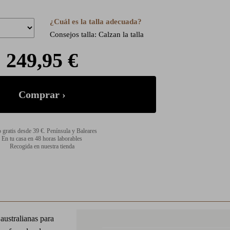
¿Cuál es la talla adecuada?
Consejos talla: Calzan la talla
249,95 €
 gratis desde 39 €. Península y Baleares
En tu casa en 48 horas laborables
Recogida en nuestra tienda
australianas para