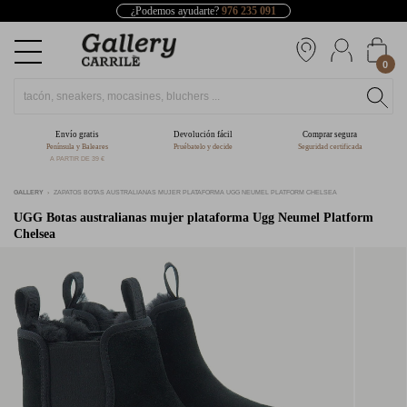
¿Podemos ayudarte?
976 235 091
0
Envío gratis
Devolución fácil
Comprar segura
Península y Baleares
Pruébatelo y decide
Seguridad certificada
A PARTIR DE 39 €
GALLERY
ZAPATOS BOTAS AUSTRALIANAS MUJER PLATAFORMA UGG NEUMEL PLATFORM CHELSEA
UGG
Botas australianas mujer plataforma Ugg Neumel Platform
Chelsea