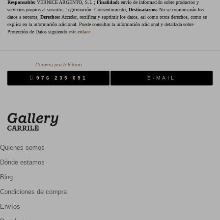
Responsable:
VERNICE ARGENTO, S.L.;
Finalidad:
envío de información sobre productos y
servicios propios al suscrito; Legitimación: Consentimiento;
Destinatarios:
No se comunicarán los
datos a terceros;
Derechos:
Acceder, rectificar y suprimir los datos, así como otros derechos, como se
explica en la información adicional. Puede consultar la información adicional y detallada sobre
Protección de Datos siguiendo
este enlace
Compra por teléfono
976 235 091
E-MAIL
Quienes somos
Dónde estamos
Blog
Condiciones de compra
Envíos