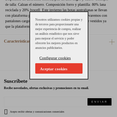
de talla: Calzan el número. Composición forro y plantilla: 80% lana
reciclada y 20% lyocell. Este invierno las botas australianas se llevan
con plataforma para looks más trendy. Estas botas las llevaremos con
Nosotros utilizamos cookies propias y
pantalones cargo o pantalones de traje y con todo tipo de vestidos ya
de terceros para proporcionarte una
que la plataforma estiliza mucho.
mejor experiencia de compra, realizar
un análisis estadístico que nos sirve
para mejorar el servicio y poder
Características
ofrecerte los mejores productos en
anuncios publicitarios.
Configurar cookies
Aceptar cookies
Suscríbete
Recibe novedades, ofertas exclusivas y promociones en tu email.
ENVIAR
Acepto recibir ofertas y comunicaciones comerciales