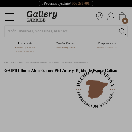
¿Podemos ayudarte?
976 235 091
0
Envío gratis
Devolución fácil
Comprar segura
Península y Baleares
Pruébatelo y decide
Seguridad certificada
A PARTIR DE 39 €
GALLERY
ZAPATOS BOTAS ALTAS GAIMO PIEL ANTE Y TEJIDO DE PUNTO CALISTO
GAIMO
Botas Altas Gaimo Piel Ante y Tejido de Punto Calisto