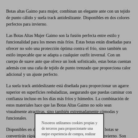
Botas altas Gaimo para mujer, combinan un elegante ante con un tejido
de punto cálido y suela track antideslizante. Disponibles en dos colores
perfectos para invierno.
Las Botas Altas Mujer Gaimo son la fusión perfecta entre estilo y
funcionalidad para los meses más fríos. Estas botas están diseñadas para
ofrecer no solo una protección óptima contra el frío, sino también un
estilo impecable que se adapta a cualquier outfit invernal. Con un
cuerpo de suave ante que ofrece un look sofisticado, estas botas cuentan
además con una caña de tejido de punto trenzado que proporciona calor
adicional y un ajuste perfecto.
La suela track antideslizante está diseñada para proporcionar un agarre
superior en superficies resbaladizas, asegurando que puedas caminar con
confianza incluso en los días más fríos y húmedos. La combinación de
estos materiales hace que las Botas Altas Gaimo no solo sean
visualmente atractivas, sino también extremadamente cómodas y
funcionales.
Nosotros utilizamos cookies propias y
de terceros para proporcionarte una
Disponibles en dos colores clásicos, gris y marrón, estas botas se
mejor experiencia de compra, realizar
convertirán rápidamente en un básico de tu armario de invierno. Son