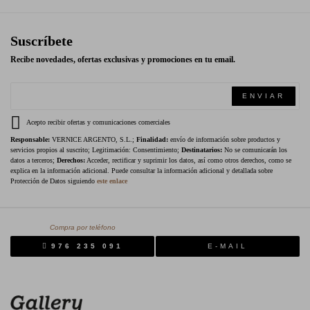
Suscríbete
Recibe novedades, ofertas exclusivas y promociones en tu email.
ENVIAR
Acepto recibir ofertas y comunicaciones comerciales
Responsable:
VERNICE ARGENTO, S.L.;
Finalidad:
envío de información sobre productos y
servicios propios al suscrito; Legitimación: Consentimiento;
Destinatarios:
No se comunicarán los
datos a terceros;
Derechos:
Acceder, rectificar y suprimir los datos, así como otros derechos, como se
explica en la información adicional. Puede consultar la información adicional y detallada sobre
Protección de Datos siguiendo
este enlace
Compra por teléfono
976 235 091
E-MAIL