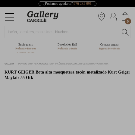
¿Podemos ayudarte?
976 235 091
0
Envío gratis
Devolución fácil
Comprar segura
Península y Baleares
Pruébatelo y decide
Seguridad certificada
A PARTIR DE 39 €
GALLERY
ZAPATOS BOTA ALTA MOSQUETERA TACÓN METALIZADO KURT GEIGER MAYFAIR 55 OTK
KURT GEIGER
Bota alta mosquetera tacón metalizado Kurt Geiger
Mayfair 55 Otk