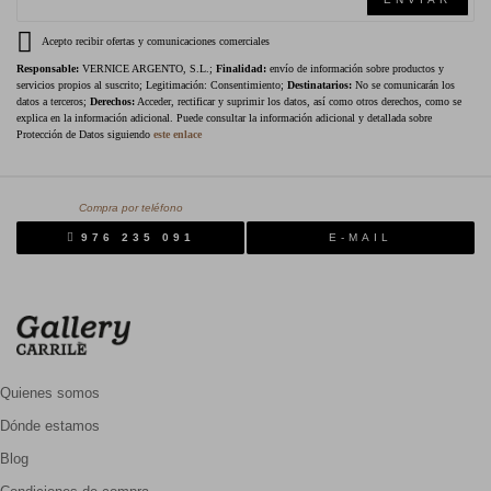
Acepto recibir ofertas y comunicaciones comerciales
Responsable:
VERNICE ARGENTO, S.L.;
Finalidad:
envío de información sobre productos y
servicios propios al suscrito; Legitimación: Consentimiento;
Destinatarios:
No se comunicarán los
datos a terceros;
Derechos:
Acceder, rectificar y suprimir los datos, así como otros derechos, como se
explica en la información adicional. Puede consultar la información adicional y detallada sobre
Protección de Datos siguiendo
este enlace
Compra por teléfono
976 235 091
E-MAIL
Quienes somos
Dónde estamos
Blog