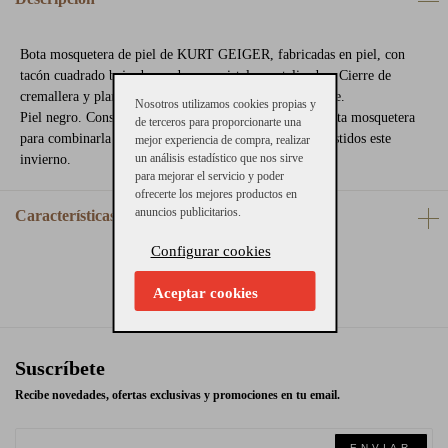
Bota mosquetera de piel de KURT GEIGER, fabricadas en piel, con
tacón cuadrado bajo decorado con cristales metalizados. Cierre de
cremallera y planta en piel. Suela de goma antideslizante.
Nosotros utilizamos cookies propias y
Piel negro. Consejos de talla: Calzan el número. Una bota mosquetera
de terceros para proporcionarte una
para combinarla con leggins y jerseys oversize o con vestidos este
mejor experiencia de compra, realizar
un análisis estadístico que nos sirve
invierno.
para mejorar el servicio y poder
ofrecerte los mejores productos en
anuncios publicitarios.
Características
Configurar cookies
Aceptar cookies
Suscríbete
Recibe novedades, ofertas exclusivas y promociones en tu email.
ENVIAR