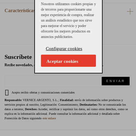
Nosotros utilizamos cookies propias y
de terceros para proporcionarte una
Características
mejor experiencia de compra, realizar
un análisis estadístico que nos sirve
para mejorar el servicio y poder
ofrecerte los mejores productos en
anuncios publicitarios.
Configurar cookies
Suscríbete
Aceptar cookies
Recibe novedades, ofertas exclusivas y promociones en tu email.
ENVIAR
Acepto recibir ofertas y comunicaciones comerciales
Responsable:
VERNICE ARGENTO, S.L.;
Finalidad:
envío de información sobre productos y
servicios propios al suscrito; Legitimación: Consentimiento;
Destinatarios:
No se comunicarán los
datos a terceros;
Derechos:
Acceder, rectificar y suprimir los datos, así como otros derechos, como se
explica en la información adicional. Puede consultar la información adicional y detallada sobre
Protección de Datos siguiendo
este enlace