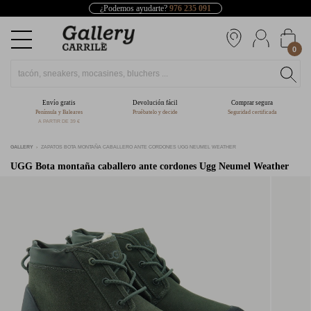
¿Podemos ayudarte?
976 235 091
0
Envío gratis
Devolución fácil
Comprar segura
Península y Baleares
Pruébatelo y decide
Seguridad certificada
A PARTIR DE 39 €
GALLERY
ZAPATOS BOTA MONTAÑA CABALLERO ANTE CORDONES UGG NEUMEL WEATHER
UGG
Bota montaña caballero ante cordones Ugg Neumel Weather