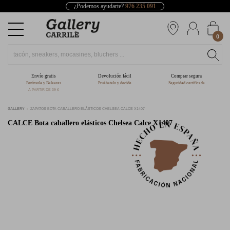
¿Podemos ayudarte?
976 235 091
0
Envío gratis
Devolución fácil
Comprar segura
Península y Baleares
Pruébatelo y decide
Seguridad certificada
A PARTIR DE 39 €
GALLERY
ZAPATOS BOTA CABALLERO ELÁSTICOS CHELSEA CALCE X1407
CALCE
Bota caballero elásticos Chelsea Calce X1407