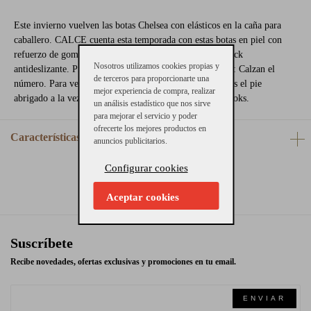
Este invierno vuelven las botas Chelsea con elásticos en la caña para
caballero. CALCE cuenta esta temporada con estas botas en piel con
refuerzo de goma en la puntera. La suela es de goma track
Nosotros utilizamos cookies propias y
antideslizante. Piel de nobuck marrón. Consejos de talla: Calzan el
de terceros para proporcionarte una
número. Para vestir, elige estas botas con las que llevarás el pie
mejor experiencia de compra, realizar
abrigado a la vez que podrás combinar con diferentes looks.
un análisis estadístico que nos sirve
para mejorar el servicio y poder
ofrecerte los mejores productos en
Características
anuncios publicitarios.
Configurar cookies
Aceptar cookies
Suscríbete
Recibe novedades, ofertas exclusivas y promociones en tu email.
ENVIAR