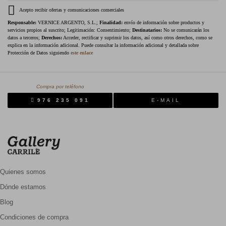
Acepto recibir ofertas y comunicaciones comerciales
Responsable:
VERNICE ARGENTO, S.L.;
Finalidad:
envío de información sobre productos y
servicios propios al suscrito; Legitimación: Consentimiento;
Destinatarios:
No se comunicarán los
datos a terceros;
Derechos:
Acceder, rectificar y suprimir los datos, así como otros derechos, como se
explica en la información adicional. Puede consultar la información adicional y detallada sobre
Protección de Datos siguiendo
este enlace
Compra por teléfono
976 235 091
E-MAIL
Quienes somos
Dónde estamos
Blog
Condiciones de compra