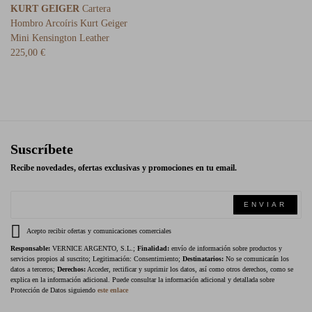
KURT GEIGER
Cartera
Hombro Arcoíris Kurt Geiger
Mini Kensington Leather
225,00 €
Suscríbete
Recibe novedades, ofertas exclusivas y promociones en tu email.
ENVIAR
Acepto recibir ofertas y comunicaciones comerciales
Responsable:
VERNICE ARGENTO, S.L.;
Finalidad:
envío de información sobre productos y
servicios propios al suscrito; Legitimación: Consentimiento;
Destinatarios:
No se comunicarán los
datos a terceros;
Derechos:
Acceder, rectificar y suprimir los datos, así como otros derechos, como se
explica en la información adicional. Puede consultar la información adicional y detallada sobre
Protección de Datos siguiendo
este enlace