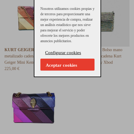
Nosotros utilizamos cookies propias y
de terceros para proporcionarte una
mejor experiencia de compra, realizar
un análisis estadístico que nos sirve
para mejorar el servicio y poder
ofrecerte los mejores productos en
anuncios publicitarios.
KURT GEIGER
Bolso mini
KURT GEIGER
Bolso mano
Configurar cookies
metalizado cadena y aguila Kurt
mujer ceremonia cadena Kurt
Geiger Mini Kensington
Geiger Mini Party Xbod
Aceptar cookies
225,00 €
150,00 €