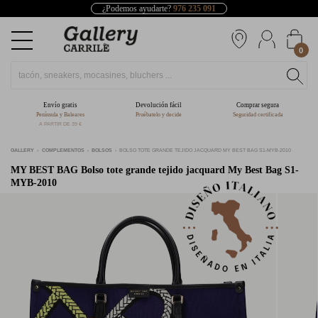
¿Podemos ayudarte?
976 235 091
0
Envío gratis
Devolución fácil
Comprar segura
Península y Baleares
Pruébatelo y decide
Seguridad certificada
A PARTIR DE 39 €
GALLERY
COMPLEMENTOS
BOLSOS
BOLSO TOTE GRANDE TEJIDO JACQUARD MY BEST BAG S1-MYB-2010
MY BEST BAG
Bolso tote grande tejido jacquard My Best Bag S1-
MYB-2010