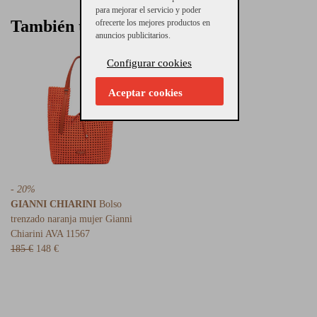
para mejorar el servicio y poder
También te puede interesar
ofrecerte los mejores productos en
anuncios publicitarios.
Configurar cookies
Aceptar cookies
- 20%
GIANNI CHIARINI
Bolso
trenzado naranja mujer Gianni
Chiarini AVA 11567
185 €
148 €