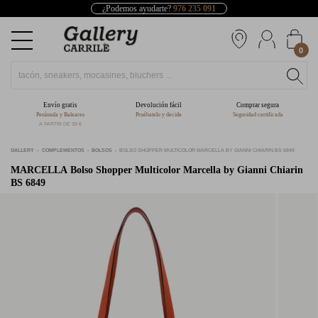
¿Podemos ayudarte?
976 235 091
0
Envío gratis
Devolución fácil
Comprar segura
Península y Baleares
Pruébatelo y decide
Seguridad certificada
A PARTIR DE 39 €
GALLERY
COMPLEMENTOS
BOLSOS
BOLSO SHOPPER MULTICOLOR MARCELLA BY GIANNI CHIARIN BS 6849
MARCELLA
Bolso Shopper Multicolor Marcella by Gianni Chiarin
BS 6849