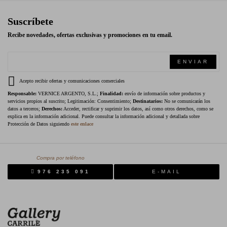
Suscríbete
Recibe novedades, ofertas exclusivas y promociones en tu email.
ENVIAR
Acepto recibir ofertas y comunicaciones comerciales
Responsable:
VERNICE ARGENTO, S.L.;
Finalidad:
envío de información sobre productos y
servicios propios al suscrito; Legitimación: Consentimiento;
Destinatarios:
No se comunicarán los
datos a terceros;
Derechos:
Acceder, rectificar y suprimir los datos, así como otros derechos, como se
explica en la información adicional. Puede consultar la información adicional y detallada sobre
Protección de Datos siguiendo
este enlace
Compra por teléfono
976 235 091
E-MAIL